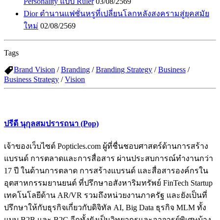
Personality แบบ Ruler
03/08/2569
Dior ตำนานแฟชั่นหรูที่เปลี่ยนโลกหลังสงครามสู่ยุคสมัย
ใหม่
02/08/2569
Tags
Brand Vision
/
Branding
/
Branding Strategy
/
Business
/
Business Strategy
/
Vision
ปรีดี นุกุลสมปรารถนา (Pop)
เจ้าของเว็บไซต์ Popticles.com ผู้ที่ชื่นชอบศาสตร์ด้านการสร้าง
แบรนด์ การตลาดและการสื่อสาร ผ่านประสบการณ์ทำงานกว่า
17 ปี ในด้านการตลาด การสร้างแบรนด์ และสื่อสารองค์กรใน
อุตสาหกรรมยานยนต์ ที่ปรึกษาอสังหาริมทรัพย์ FinTech Startup
เทคโนโลยีด้าน AR/VR รวมถึงหน่วยงานภาครัฐ และยังเป็นที่
ปรึกษาให้กับธุรกิจเกี่ยวกับดิจิทัล AI, Big Data ธุรกิจ MLM ทั้ง
แบบ B2B และ B2C อีกทั้งยังเป็นวิทยากรและอาจารย์พิเศษบ้าง