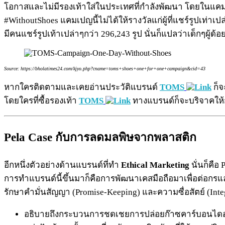
โอกาสและไม่มีรองเท้าใส่ในประเทศที่กำลังพัฒนา โดยในแคมเป
#WithoutShoes แคมเปญนี้ไม่ได้ให้รางวัลแก่ผู้ที่แชร์รูปเท่าเปล
มีคนแชร์รูปเท้าเปล่าๆกว่า 296,243 รูป นั่นก็แปลว่าเด็กๆผู้
Source: https://bholatimes24.com/kjyo.php?cname=toms+shoes+one+for+one+campaign&cid=43
หากใครติดตามและเคยอ่านประวัติแบรนด์
TOMS
ก็จ
โดยใครที่ซื้อรองเท้า
TOMS
ทางแบรนด์ก็จะบริจาคให้กั
Pela Case กับการลดมลพิษจากพลาสติก
อีกหนึ่งตัวอย่างด้านแบรนด์ที่ทำ
Ethical Marketing
นั่นก็คือ
การทำแบรนด์นี้ขึ้นมาก็คือการพัฒนาเคสมือถือมาเพื่อต่อกรและ
รักษาคำมั่นสัญญา (Promise-Keeping) และความซื่อสัตย์ (Integ
อธิบายถึงกระบวนการชดเชยการปล่อยก๊าซคาร์บอนไดออ