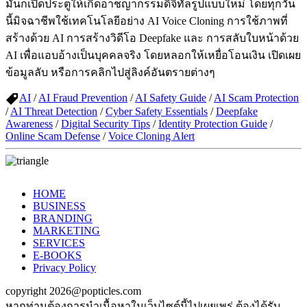
มันก็เปิดประตูให้เกิดอาชญากรรมดิจิทัลรูปแบบใหม่ โดยทุกวัน
นี้มิจฉาชีพใช้เทคโนโลยีอย่าง AI Voice Cloning การใช้ภาพที่
สร้างด้วย AI การสร้างวิดีโอ Deepfake และ การสลับใบหน้าด้วย
AI เพื่อแอบอ้างเป็นบุคคลจริง โดยหลอกให้เหยื่อโอนเงิน เปิดเผย
ข้อมูลลับ หรือการคลิกไปสู่ลิงค์อันตรายต่างๆ
AI
/
AI Fraud Prevention
/
AI Safety Guide
/
AI Scam Protection
/
AI Threat Detection
/
Cyber Safety Essentials
/
Deepfake
Awareness
/
Digital Security Tips
/
Identity Protection Guide
/
Online Scam Defense
/
Voice Cloning Alert
HOME
BUSINESS
BRANDING
MARKETING
SERVICES
E-BOOKS
Privacy Policy
copyright 2026@popticles.com
หากท่านต้องการนำเนื้อหาในเว็บไซต์นี้ไปเผยเพร่ ต้องได้รับ