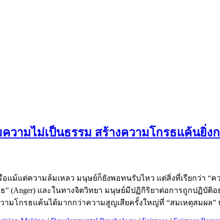
มความไม่เป็นธรรม สร้างความโกรธแค้นยิ่งก
แม้แต่ความล้มเหลว มนุษย์ก็ยังพอทนรับไหว แต่สิ่งที่เรียกว่า “คว
กรธ” (Anger) และในทางจิตวิทยา มนุษย์มีปฏิกิริยาต่อการถูกปฏิบัติอย
้างความโกรธแค้นได้มากกว่าความสูญเสียครั้งใหญ่ที่ “สมเหตุสมผล”