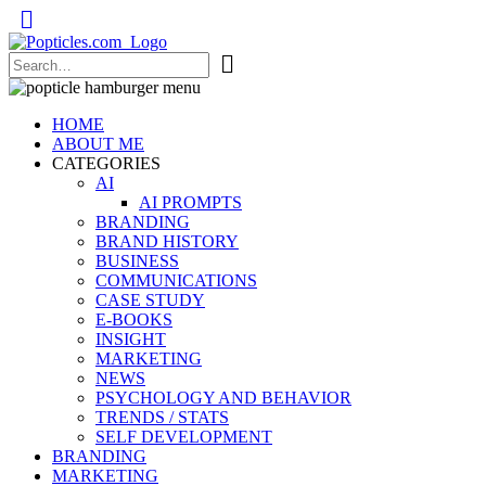
Popticles.com
HOME
ABOUT ME
CATEGORIES
AI
AI PROMPTS
BRANDING
BRAND HISTORY
BUSINESS
COMMUNICATIONS
CASE STUDY
E-BOOKS
INSIGHT
MARKETING
NEWS
PSYCHOLOGY AND BEHAVIOR
TRENDS / STATS
SELF DEVELOPMENT
BRANDING
MARKETING