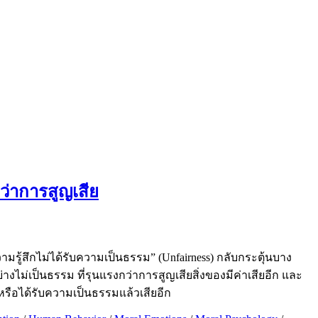
ว่าการสูญเสีย
ามรู้สึกไม่ได้รับความเป็นธรรม” (Unfairness) กลับกระตุ้นบาง
่างไม่เป็นธรรม ที่รุนแรงกว่าการสูญเสียสิ่งของมีค่าเสียอีก และ
 หรือได้รับความเป็นธรรมแล้วเสียอีก