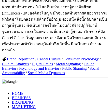
คน สิ่งนี้คือ ตัวแทนของการเรียกร้องความรับผิดชอบที่เกิด
ความล่าช้ามานาน ในโลกที่เหล่าบรรดาผู้ทรงอิทธิพล
(Influencers) และองค์กรใหญ่ๆ มักจะรอดพ้นจากผลของการกระ
ทำผิดมาโดยตลอด แต่สำหรับอีกมุมมองหนึ่ง สิ่งนี้กลับกลายเป็น
อาวุธที่รุนแรง ซึ่งเน้นการลงโทษ ไปจนถึงสร้างปฏิกิริยาที่
รุนแรงตามมา และในบทความนี้ผมจะพาผู้อ่านมาวิเคราะห์ถึง
Cancel Culture ในฐานะระบบทางสังคม จิตวิทยา และพฤติกรรม
เพื่อทำความเข้าใจว่าเหตุใดมันจึงเกิดขึ้น มีกลไกการทำงาน
อย่างไร
Brand Reputation
/
Cancel Culture
/
Consumer Psychology
/
Cultural Analysis
/
Digital Ethics
/
Moral Signaling
/
Online
Behavior
/
Psychology and Behavior
/
Public Shaming
/
Social
Accountability
/
Social Media Dynamics
HOME
BUSINESS
BRANDING
MARKETING