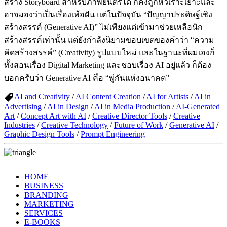
สร้าง Storyboard สำหรับภาพยนตร์ได้ ก็คงถูกหัวเราะเยาะและ
อาจมองว่าเป็นเรื่องเพ้อฝัน แต่ในปัจจุบัน “ปัญญาประดิษฐ์เชิง
สร้างสรรค์ (Generative AI)” ไม่เพียงแต่เข้ามาช่วยเหลือนัก
สร้างสรรค์เท่านั้น แต่ยังกำลังนิยามขอบเขตของคำว่า “ความ
คิดสร้างสรรค์” (Creativity) รูปแบบใหม่ และในฐานะที่ผมเองก็
ทั้งสอนเรื่อง Digital Marketing และชอบเรื่อง AI อยู่แล้ว ก็ต้อง
บอกครับว่า Generative AI คือ “พู่กันแห่งอนาคต”
AI and Creativity
/
AI Content Creation
/
AI for Artists
/
AI in
Advertising
/
AI in Design
/
AI in Media Production
/
AI-Generated
Art
/
Concept Art with AI
/
Creative Director Tools
/
Creative
Industries
/
Creative Technology
/
Future of Work
/
Generative AI
/
Graphic Design Tools
/
Prompt Engineering
HOME
BUSINESS
BRANDING
MARKETING
SERVICES
E-BOOKS