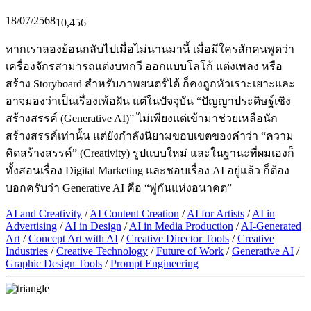
18/07/2568
10,456
หากเราลองย้อนกลับไปเมื่อไม่นานมานี้ เมื่อมีใครสักคนพูดว่า
เครื่องจักรสามารถแต่งบทกวี ออกแบบโลโก้ แต่งเพลง หรือ
สร้าง Storyboard สำหรับภาพยนตร์ได้ ก็คงถูกหัวเราะเยาะและ
อาจมองว่าเป็นเรื่องเพ้อฝัน แต่ในปัจจุบัน “ปัญญาประดิษฐ์เชิง
สร้างสรรค์ (Generative AI)” ไม่เพียงแต่เข้ามาช่วยเหลือนัก
สร้างสรรค์เท่านั้น แต่ยังกำลังนิยามขอบเขตของคำว่า “ความ
คิดสร้างสรรค์” (Creativity) รูปแบบใหม่ และในฐานะที่ผมเองก็
ทั้งสอนเรื่อง Digital Marketing และชอบเรื่อง AI อยู่แล้ว ก็ต้อง
บอกครับว่า Generative AI คือ “พู่กันแห่งอนาคต”
AI and Creativity
/
AI Content Creation
/
AI for Artists
/
AI in
Advertising
/
AI in Design
/
AI in Media Production
/
AI-Generated
Art
/
Concept Art with AI
/
Creative Director Tools
/
Creative
Industries
/
Creative Technology
/
Future of Work
/
Generative AI
/
Graphic Design Tools
/
Prompt Engineering