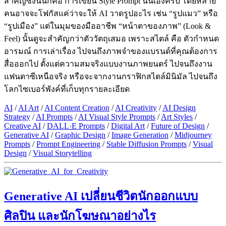
สำคัญซึ่งนั่นก็คือ การเขียน Style Prompt นั่นเองครับ โดยหลาย
คนอาจจะโฟกัสแค่ว่าจะให้ AI วาดรูปอะไร เช่น “รูปแมว” หรือ
“รูปเมือง” แต่ในมุมของมืออาชีพ “หน้าตาของภาพ” (Look &
Feel) นั้นดูจะสำคัญกว่าตัววัตถุเสมอ เพราะสไตล์ คือ ตัวกำหนด
อารมณ์ การเล่าเรื่อง ไปจนถึงภาพจำของแบรนด์ที่คุณต้องการ
สื่อออกไป ตั้งแต่ความสมจริงแบบงานภาพยนตร์ ไปจนถึงงาน
แฟนตาซีเหนือจริง หรือจะจากงานกราฟิกสไตล์มินิมัล ไปจนถึง
โลกไซเบอร์พังค์ที่เก็บทุกรายละเอียด
AI
/
AI Art
/
AI Content Creation
/
AI Creativity
/
AI Design
Strategy
/
AI Prompts
/
AI Visual Style Prompts
/
Art Styles
/
Creative AI
/
DALL·E Prompts
/
Digital Art
/
Future of Design
/
Generative AI
/
Graphic Design
/
Image Generation
/
Midjourney
Prompts
/
Prompt Engineering
/
Stable Diffusion Prompts
/
Visual
Design
/
Visual Storytelling
Generative AI เปลี่ยนชีวิตนักออกแบบ
ศิลปิน และนักโฆษณาอย่างไร