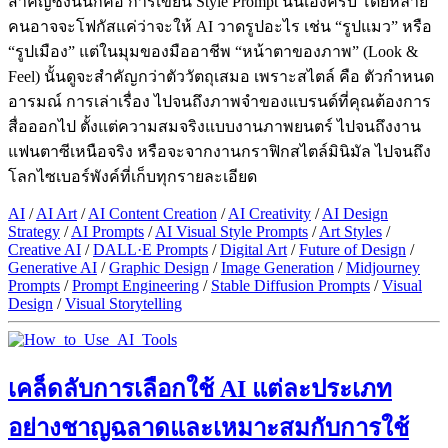
สำคัญซึ่งนั่นก็คือ การเขียน Style Prompt นั่นเองครับ โดยหลาย
คนอาจจะโฟกัสแค่ว่าจะให้ AI วาดรูปอะไร เช่น “รูปแมว” หรือ
“รูปเมือง” แต่ในมุมของมืออาชีพ “หน้าตาของภาพ” (Look &
Feel) นั้นดูจะสำคัญกว่าตัววัตถุเสมอ เพราะสไตล์ คือ ตัวกำหนด
อารมณ์ การเล่าเรื่อง ไปจนถึงภาพจำของแบรนด์ที่คุณต้องการ
สื่อออกไป ตั้งแต่ความสมจริงแบบงานภาพยนตร์ ไปจนถึงงาน
แฟนตาซีเหนือจริง หรือจะจากงานกราฟิกสไตล์มินิมัล ไปจนถึง
โลกไซเบอร์พังค์ที่เก็บทุกรายละเอียด
AI
/
AI Art
/
AI Content Creation
/
AI Creativity
/
AI Design
Strategy
/
AI Prompts
/
AI Visual Style Prompts
/
Art Styles
/
Creative AI
/
DALL·E Prompts
/
Digital Art
/
Future of Design
/
Generative AI
/
Graphic Design
/
Image Generation
/
Midjourney
Prompts
/
Prompt Engineering
/
Stable Diffusion Prompts
/
Visual
Design
/
Visual Storytelling
เคล็ดลับการเลือกใช้ AI แต่ละประเภท
อย่างชาญฉลาดและเหมาะสมกับการใช้