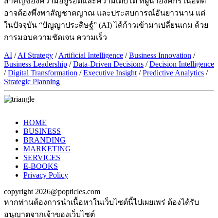
สำคัญของความอยู่รอดและความเติบโต ที่ผู้นำองค์กรในอดีต
อาจต้องพึ่งพาสัญชาตญาณ และประสบการณ์อันยาวนาน แต่
ในปัจจุบัน “ปัญญาประดิษฐ์” (AI) ได้ก้าวเข้ามาเปลี่ยนเกม ด้วย
การมอบความชัดเจน ความเร็ว
AI
/
AI Strategy
/
Artificial Intelligence
/
Business Innovation
/
Business Leadership
/
Data-Driven Decisions
/
Decision Intelligence
/
Digital Transformation
/
Executive Insight
/
Predictive Analytics
/
Strategic Planning
HOME
BUSINESS
BRANDING
MARKETING
SERVICES
E-BOOKS
Privacy Policy
copyright 2026@popticles.com
หากท่านต้องการนำเนื้อหาในเว็บไซต์นี้ไปเผยเพร่ ต้องได้รับ
อนุญาตจากเจ้าของเว็บไซต์