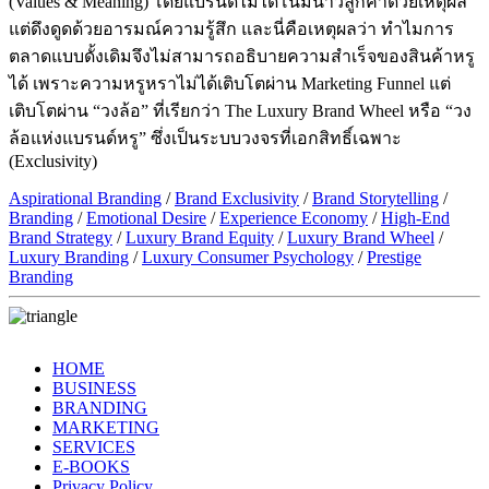
(Values & Meaning) โดยแบรนด์ไม่ได้โน้มน้าวลูกค้าด้วยเหตุผล
แต่ดึงดูดด้วยอารมณ์ความรู้สึก และนี่คือเหตุผลว่า ทำไมการ
ตลาดแบบดั้งเดิมจึงไม่สามารถอธิบายความสำเร็จของสินค้าหรู
ได้ เพราะความหรูหราไม่ได้เติบโตผ่าน Marketing Funnel แต่
เติบโตผ่าน “วงล้อ” ที่เรียกว่า The Luxury Brand Wheel หรือ “วง
ล้อแห่งแบรนด์หรู” ซึ่งเป็นระบบวงจรที่เอกสิทธิ์เฉพาะ
(Exclusivity)
Aspirational Branding
/
Brand Exclusivity
/
Brand Storytelling
/
Branding
/
Emotional Desire
/
Experience Economy
/
High-End
Brand Strategy
/
Luxury Brand Equity
/
Luxury Brand Wheel
/
Luxury Branding
/
Luxury Consumer Psychology
/
Prestige
Branding
HOME
BUSINESS
BRANDING
MARKETING
SERVICES
E-BOOKS
Privacy Policy