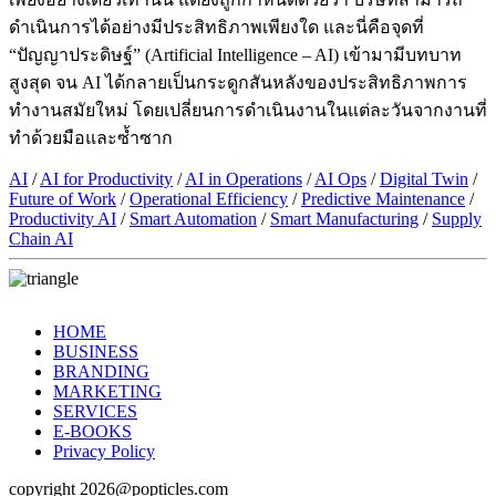
ดำเนินการได้อย่างมีประสิทธิภาพเพียงใด และนี่คือจุดที่
“ปัญญาประดิษฐ์” (Artificial Intelligence – AI) เข้ามามีบทบาท
สูงสุด จน AI ได้กลายเป็นกระดูกสันหลังของประสิทธิภาพการ
ทำงานสมัยใหม่ โดยเปลี่ยนการดำเนินงานในแต่ละวันจากงานที่
ทำด้วยมือและซ้ำซาก
AI
/
AI for Productivity
/
AI in Operations
/
AI Ops
/
Digital Twin
/
Future of Work
/
Operational Efficiency
/
Predictive Maintenance
/
Productivity AI
/
Smart Automation
/
Smart Manufacturing
/
Supply
Chain AI
HOME
BUSINESS
BRANDING
MARKETING
SERVICES
E-BOOKS
Privacy Policy
copyright 2026@popticles.com