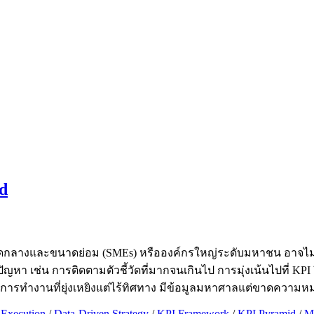
id
ขนาดกลางและขนาดย่อม (SMEs) หรือองค์กรใหญ่ระดับมหาชน อาจไม่ใ
หา เช่น การติดตามตัวชี้วัดที่มากจนเกินไป การมุ่งเน้นไปที่ KPI
ือ การทำงานที่ยุ่งเหยิงแต่ไร้ทิศทาง มีข้อมูลมหาศาลแต่ขาดควา
 Execution
/
Data-Driven Strategy
/
KPI Framework
/
KPI Pyramid
/
Ma