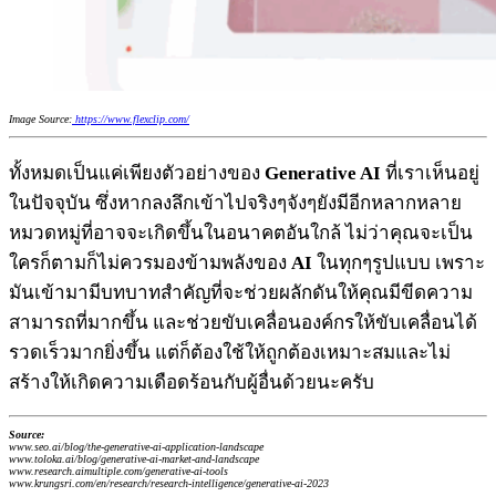
Image Source:
https://www.flexclip.com/
ทั้งหมดเป็นแค่เพียงตัวอย่างของ
Generative AI
ที่เราเห็นอยู่
ในปัจจุบัน ซึ่งหากลงลึกเข้าไปจริงๆจังๆยังมีอีกหลากหลาย
หมวดหมู่ที่อาจจะเกิดขึ้นในอนาคตอันใกล้ ไม่ว่าคุณจะเป็น
ใครก็ตามก็ไม่ควรมองข้ามพลังของ
AI
ในทุกๆรูปแบบ เพราะ
มันเข้ามามีบทบาทสำคัญที่จะช่วยผลักดันให้คุณมีขีดความ
สามารถที่มากขึ้น และช่วยขับเคลื่อนองค์กรให้ขับเคลื่อนได้
รวดเร็วมากยิ่งขึ้น แต่ก็ต้องใช้ให้ถูกต้องเหมาะสมและไม่
สร้างให้เกิดความเดือดร้อนกับผู้อื่นด้วยนะครับ
Source:
www.seo.ai/blog/the-generative-ai-application-landscape
www.toloka.ai/blog/generative-ai-market-and-landscape
www.research.aimultiple.com/generative-ai-tools
www.krungsri.com/en/research/research-intelligence/generative-ai-2023