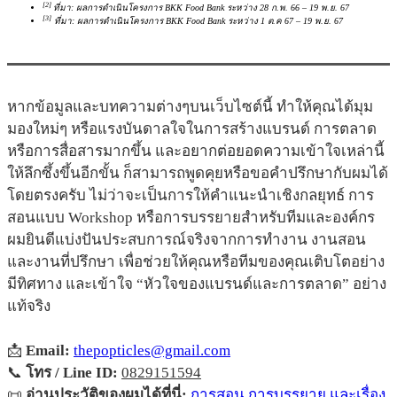
[2]
ที่มา: ผลการดำเนินโครงการ BKK Food Bank ระหว่าง 28 ก.พ. 66 – 19 พ.ย. 67
[3]
ที่มา: ผลการดำเนินโครงการ BKK Food Bank ระหว่าง 1 ต.ค 67 – 19 พ.ย. 67
หากข้อมูลและบทความต่างๆบนเว็บไซต์นี้ ทำให้คุณได้มุม
มองใหม่ๆ หรือแรงบันดาลใจในการสร้างแบรนด์ การตลาด
หรือการสื่อสารมากขึ้น และอยากต่อยอดความเข้าใจเหล่านี้
ให้ลึกซึ้งขึ้นอีกขั้น ก็สามารถพูดคุยหรือขอคำปรึกษากับผมได้
โดยตรงครับ ไม่ว่าจะเป็นการให้คำแนะนำเชิงกลยุทธ์ การ
สอนแบบ Workshop หรือการบรรยายสำหรับทีมและองค์กร
ผมยินดีแบ่งปันประสบการณ์จริงจากการทำงาน งานสอน
และงานที่ปรึกษา เพื่อช่วยให้คุณหรือทีมของคุณเติบโตอย่าง
มีทิศทาง และเข้าใจ “หัวใจของแบรนด์และการตลาด” อย่าง
แท้จริง
📩
Email:
thepopticles@gmail.com
📞
โทร / Line ID:
0829151594
📜
อ่านประวัติของผมได้ที่นี่:
การสอน การบรรยาย และเรื่อง