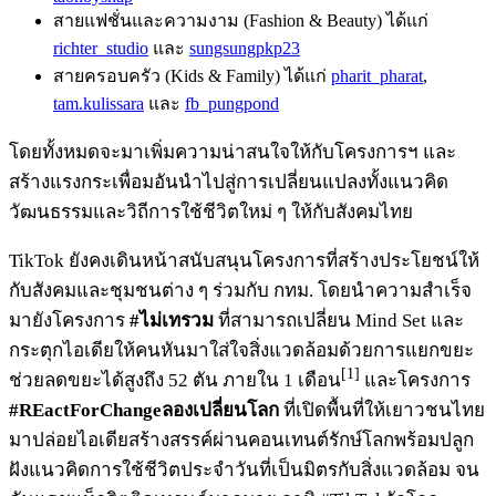
สายแฟชั่นและความงาม (Fashion & Beauty) ได้แก่
richter_studio
และ
sungsungpkp23
สายครอบครัว (Kids & Family) ได้แก่
pharit_pharat
,
tam.kulissara
และ
fb_pungpond
โดยทั้งหมดจะมาเพิ่มความน่าสนใจให้กับโครงการฯ และ
สร้างแรงกระเพื่อมอันนำไปสู่การเปลี่ยนแปลงทั้งแนวคิด
วัฒนธรรมและวิถีการใช้ชีวิตใหม่ ๆ ให้กับสังคมไทย
TikTok ยังคงเดินหน้าสนับสนุนโครงการที่สร้างประโยชน์ให้
กับสังคมและชุมชนต่าง ๆ ร่วมกับ กทม. โดยนำความสำเร็จ
มายังโครงการ
#ไม่เทรวม
ที่สามารถเปลี่ยน Mind Set และ
กระตุกไอเดียให้คนหันมาใส่ใจสิ่งแวดล้อมด้วยการแยกขยะ
[1]
ช่วยลดขยะได้สูงถึง 52 ตัน ภายใน 1 เดือน
และโครงการ
#REactForChangeลองเปลี่ยนโลก
ที่เปิดพื้นที่ให้เยาวชนไทย
มาปล่อยไอเดียสร้างสรรค์ผ่านคอนเทนต์รักษ์โลกพร้อมปลูก
ฝังแนวคิดการใช้ชีวิตประจำวันที่เป็นมิตรกับสิ่งแวดล้อม จน