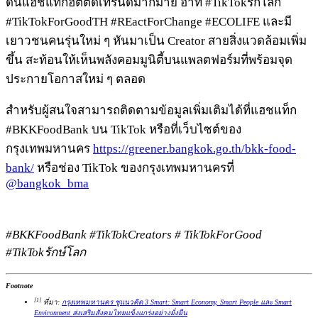
ดันแฮชแท็กฮิตติดเทรนด์มากมาย อาทิ #TikTokรักโลก
#TikTokForGoodTH #REactForChange #ECOLIFE และมี
เยาวชนคนรุ่นใหม่ ๆ หันมาเป็น Creator สายสิ่งแวดล้อมเพิ่ม
ขึ้น สะท้อนให้เห็นพลังคอมมูนิตี้บนแพลตฟอร์มที่พร้อมจุด
ประกายโอกาสใหม่ ๆ ตลอด
สำหรับผู้สนใจสามารถติดตามข้อมูลเพิ่มเติมได้ที่แฮชแท็ก
#BKKFoodBank บน TikTok หรือที่เว็บไซต์ของ
กรุงเทพมหานคร
https://greener.bangkok.go.th/bkk-food-
bank/
หรือช่อง TikTok ของกรุงเทพมหานครที่
@bangkok_bma
#BKKFoodBank #TikTokCreators # TikTokForGood
#TikTokรักษ์โลก
Footnote
[1]
ที่มา:
กรุงเทพมหานคร ชูแนวคิด 3 Smart: Smart Economy, Smart People และ Smart
Environment ส่งเสริมสังคมไทยแข็งแกร่งอย่างยั่งยืน