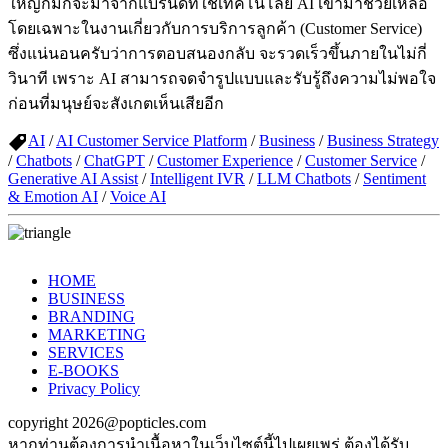
ใหญ่ก็มักจะมาจากแบรนด์ที่ใช้เทคโนโลยี AI เข้ามาช่วยเหลือ
โดยเฉพาะในงานเกี่ยวกับการบริการลูกค้า (Customer Service)
ซึ่งแน่นอนครับว่าการตอบสนองกลับ จะรวดเร็วขึ้นภายในไม่กี่
วินาที เพราะ AI สามารถจดจำรูปแบบและรับรู้ถึงความไม่พอใจ
ก่อนที่มนุษย์จะสังเกตเห็นเสียอีก
AI
/
AI Customer Service Platform
/
Business
/
Business Strategy
/
Chatbots
/
ChatGPT
/
Customer Experience
/
Customer Service
/
Generative AI Assist
/
Intelligent IVR
/
LLM Chatbots
/
Sentiment
& Emotion AI
/
Voice AI
HOME
BUSINESS
BRANDING
MARKETING
SERVICES
E-BOOKS
Privacy Policy
copyright 2026@popticles.com
หากท่านต้องการนำเนื้อหาในเว็บไซต์นี้ไปเผยเพร่ ต้องได้รับ