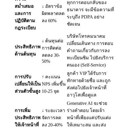
ทุกการตอบกลับของ
สม่ำเสมอ
↓ อัตราข้อ
ธนาคาร จะมีข้อความที่
และการ
ผิดพลาดลด
ระบุถึง PDPA อย่าง
ปฏิบัติตาม
ลง 60%
ชัดเจน
กฎระเบียบ
บริษัทโทรคมนาคม
↓ ต้นทุนต่อ
เปลี่ยนเส้นทาง การตอบ
ประสิทธิภาพ
การติดต่อ
คำถามเกี่ยวกับการลง
ด้านต้นทุน
ลดลง 30-
ทะเบียนซิม ไปยังบริการ
50%
ตนเอง (Self-Service)
ลูกค้า VIP ได้รับการ
การปรับ
↑ คะแนน
ทักทายด้วยชื่อ และถูก
เปลี่ยนให้เป็น
NPS เพิ่มขึ้น
ส่งต่อไปยังเจ้าหน้าที่
ส่วนตัวขั้นสูง
10-25 จุด
อาวุโสเพื่อดูแล
Generative AI จะช่วย
การเพิ่ม
↓ ระยะเวลา
ร่างคำตอบ โดยเจ้า
ประสิทธิภาพ
จัดการลด
หน้าที่เพียงแค่ปรับแต่ง
ให้เจ้าหน้าที่
ลง 20-40%
ให้เหมาะสม และส่ง