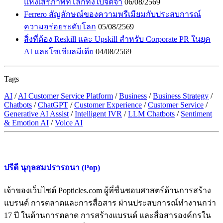
แห่งเสรีภาพที่โลกทั้งใบจดจำ
06/08/2569
Ferrero สัญลักษณ์ของความพรีเมียมกับประสบการณ์
ความอร่อยระดับโลก
05/08/2569
สิ่งที่ต้อง Reskill และ Upskill สำหรับ Corporate PR ในยุค
AI และโซเชียลมีเดีย
04/08/2569
Tags
AI
/
AI Customer Service Platform
/
Business
/
Business Strategy
/
Chatbots
/
ChatGPT
/
Customer Experience
/
Customer Service
/
Generative AI Assist
/
Intelligent IVR
/
LLM Chatbots
/
Sentiment
& Emotion AI
/
Voice AI
ปรีดี นุกุลสมปรารถนา (Pop)
เจ้าของเว็บไซต์ Popticles.com ผู้ที่ชื่นชอบศาสตร์ด้านการสร้าง
แบรนด์ การตลาดและการสื่อสาร ผ่านประสบการณ์ทำงานกว่า
17 ปี ในด้านการตลาด การสร้างแบรนด์ และสื่อสารองค์กรใน