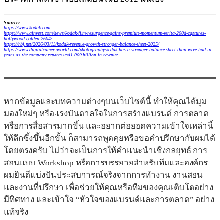
Source:
https://www.kodak.com
https://www.ainvest.com/news/kodak-film-resurgence-gains-premium-momentum-verita-200d-captures-
hollywood-golden-2604/
https://rbj.net/2026/03/13/kodak-revenue-growth-stronger-balance-sheet-2025/
https://www.digitalcameraworld.com/photography/kodak-has-a-stronger-balance-sheet-than-weve-had-in-
years-as-the-company-reports-usd1-069-billion-in-revenue
หากข้อมูลและบทความต่างๆบนเว็บไซต์นี้ ทำให้คุณได้มุม
มองใหม่ๆ หรือแรงบันดาลใจในการสร้างแบรนด์ การตลาด
หรือการสื่อสารมากขึ้น และอยากต่อยอดความเข้าใจเหล่านี้
ให้ลึกซึ้งขึ้นอีกขั้น ก็สามารถพูดคุยหรือขอคำปรึกษากับผมได้
โดยตรงครับ ไม่ว่าจะเป็นการให้คำแนะนำเชิงกลยุทธ์ การ
สอนแบบ Workshop หรือการบรรยายสำหรับทีมและองค์กร
ผมยินดีแบ่งปันประสบการณ์จริงจากการทำงาน งานสอน
และงานที่ปรึกษา เพื่อช่วยให้คุณหรือทีมของคุณเติบโตอย่าง
มีทิศทาง และเข้าใจ “หัวใจของแบรนด์และการตลาด” อย่าง
แท้จริง