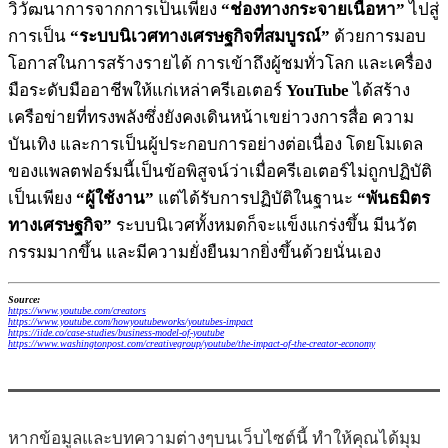
วิวัฒนาการจากการเป็นเพียง
“ช่องทางกระจายเนื้อหา”
ไปสู่
การเป็น
“ระบบนิเวศทางเศรษฐกิจที่สมบูรณ์”
ด้วยการมอบ
โอกาสในการสร้างรายได้ การเข้าถึงผู้ชมทั่วโลก และเครื่อง
มือระดับมืออาชีพให้แก่เหล่าครีเอเตอร์
YouTube
ได้สร้าง
เครือข่ายที่ทรงพลังซึ่งยังคงเดินหน้าเขย่าวงการสื่อ ความ
บันเทิง และการเป็นผู้ประกอบการอย่างต่อเนื่อง โดยโมเดล
ของแพลตฟอร์มนี้เป็นข้อพิสูจน์ว่าเมื่อครีเอเตอร์ไม่ถูกปฏิบัติ
เป็นเพียง
“ผู้ใช้งาน”
แต่ได้รับการปฏิบัติในฐานะ
“พันธมิตร
ทางเศรษฐกิจ”
ระบบนิเวศทั้งหมดก็จะแข็งแกร่งขึ้น มีนวัต
กรรมมากขึ้น และมีความยั่งยืนมากยิ่งขึ้นด้วยนั่นเอง
Source:
https://www.youtube.com/creators
https://www.youtube.com/howyoutubeworks/youtubes-impact
https://iide.co/case-studies/business-model-of-youtube
https://www.washingtonpost.com/creativegroup/youtube/the-impact-of-the-creator-economy
หากข้อมูลและบทความต่างๆบนเว็บไซต์นี้ ทำให้คุณได้มุม