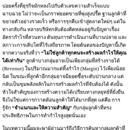
บ่อยครั้งที่ธุรกิจมักหลงไปกับตัวเลขความสำเร็จแบบ
ฉาบฉวย ไม่ว่าจะเป็นกราฟยอดขายที่พุ่งสูงปรี้ด ฐานลูกค้าที่
ขยายตัวอย่างรวดเร็ว หรือการรุกคืบเข้าสู่ตลาดใหม่ๆ แต่ใน
ทางกลับกัน หลายบริษัทกลับต้องติดหล่มอยู่กับปัญหาเรื่อง
อัตรากำไรที่สวนทาง ต้นทุนการดำเนินงานที่บานปลาย และ
สภาวะการเติบโตที่ไร้เสถียรภาพ โดยต้นตอของปัญหานี้เกิด
จากความจริงที่ว่า
“ไม่ใช่ลูกค้าทุกคนจะสร้างผลกำไรให้คุณ
ได้เท่ากัน”
ลูกค้าบางกลุ่มอาจเป็นเพียงกลุ่มที่สร้างรายได้
(Revenue) ในปริมาณมากแต่ทิ้งกำไร (Margin) ไว้เพียงน้อย
นิด ในขณะที่ลูกค้าอีกกลุ่มอาจมียอดซื้อระดับปานกลาง แต่
กลับเป็นขุมพลังหลักในการสร้างผลกำไรที่จับต้องได้ ดังนั้น
หัวใจสำคัญของการสร้างความได้เปรียบทางกลยุทธ์ที่ยั่งยืน
จึงไม่ใช่แค่การกวาดต้อนลูกค้าให้ได้มากที่สุด แต่คือ การ
รู้จัก
“จำแนกและให้ความสำคัญ”
กับกลุ่มลูกค้าที่ทรง
ประสิทธิภาพในการทำกำไรสูงสุดนั่นเอง
ในบทความนี้ผมจะพาผู้อ่านมารู้ถึงวิธีการค้นหากลุ่มลูกค้าที่