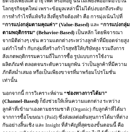
ยึดโยงเพียงแค่ อายุ เพศ หรือที่อยู่ นั้นไม่เพียงพออีกต่อไปใน
โลกธุรกิจยุคใหม่ เพราะข้อมูลเหล่านี้ไม่ได้บ่งบอกถึงระดับ
การทำกำไรที่แท้จริง สิ่งที่ธุรกิจต้องทำ คือ การมุ่งเน้นไปที่
“การแบ่งกลุ่มตามคุณค่า” (Value-Based)
และ
“การแบ่งกลุ่ม
ตามพฤติกรรม” (Behavior-Based)
เป็นหลัก โดยพิจารณา
จากมิติต่างๆ เช่น ความแตกต่างระหว่างลูกค้าที่มียอดจ่ายสูง
แต่กำไรต่ำ กับกลุ่มที่สร้างกำไรสุทธิให้บริษัทสูง รวมถึงการ
สังเกตพฤติกรรมความถี่ในการซื้อ รูปแบบการใช้งาน
ผลิตภัณฑ์ ตลอดจนระดับความผูกพัน ว่าเป็นลูกค้าที่มีความ
ภักดีสม่ำเสมอ หรือเป็นเพียงขาจรที่มาพร้อมโปรโมชั่น
เท่านั้น
นอกจากนี้ การวิเคราะห์ผ่าน
“ช่องทางการได้มา”
(Channel-Based)
ก็ยังช่วยให้เห็นความแตกต่าง ระหว่าง
ลูกค้าที่เข้ามาเองตามธรรมชาติ (Organic) กับลูกค้าที่ได้มา
จากการซื้อโฆษณา (Paid) ซึ่งส่งผลต่อต้นทุนการได้มาที่ต่าง
กันอย่างสิ้นเชิง และ Insight ที่สำคัญที่สุดของขั้นตอนนี้ คือ