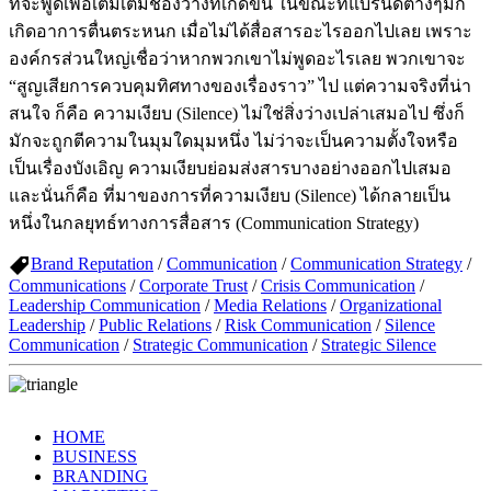
ที่จะพูดเพื่อเติมเต็มช่องว่างที่เกิดขึ้น ในขณะที่แบรนด์ต่างๆมัก
เกิดอาการตื่นตระหนก เมื่อไม่ได้สื่อสารอะไรออกไปเลย เพราะ
องค์กรส่วนใหญ่เชื่อว่าหากพวกเขาไม่พูดอะไรเลย พวกเขาจะ
“สูญเสียการควบคุมทิศทางของเรื่องราว” ไป แต่ความจริงที่น่า
สนใจ ก็คือ ความเงียบ (Silence) ไม่ใช่สิ่งว่างเปล่าเสมอไป ซึ่งก็
มักจะถูกตีความในมุมใดมุมหนึ่ง ไม่ว่าจะเป็นความตั้งใจหรือ
เป็นเรื่องบังเอิญ ความเงียบย่อมส่งสารบางอย่างออกไปเสมอ
และนั่นก็คือ ที่มาของการที่ความเงียบ (Silence) ได้กลายเป็น
หนึ่งในกลยุทธ์ทางการสื่อสาร (Communication Strategy)
Brand Reputation
/
Communication
/
Communication Strategy
/
Communications
/
Corporate Trust
/
Crisis Communication
/
Leadership Communication
/
Media Relations
/
Organizational
Leadership
/
Public Relations
/
Risk Communication
/
Silence
Communication
/
Strategic Communication
/
Strategic Silence
HOME
BUSINESS
BRANDING