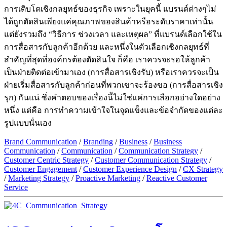
การเติบโตเชิงกลยุทธ์ของธุรกิจ เพราะในยุคนี้ แบรนด์ต่างๆไม่
ได้ถูกตัดสินเพียงแค่คุณภาพของสินค้าหรือระดับราคาเท่านั้น
แต่ยังรวมถึง “วิธีการ ช่วงเวลา และเหตุผล” ที่แบรนด์เลือกใช้ใน
การสื่อสารกับลูกค้าอีกด้วย และหนึ่งในตัวเลือกเชิงกลยุทธ์ที่
สำคัญที่สุดที่องค์กรต้องตัดสินใจ ก็คือ เราควรจะรอให้ลูกค้า
เป็นฝ่ายติดต่อเข้ามาเอง (การสื่อสารเชิงรับ) หรือเราควรจะเป็น
ฝ่ายเริ่มสื่อสารกับลูกค้าก่อนที่พวกเขาจะร้องขอ (การสื่อสารเชิง
รุก) กันแน่ ซึ่งคำตอบของเรื่องนี้ไม่ใช่แค่การเลือกอย่างใดอย่าง
หนึ่ง แต่คือ การทำความเข้าใจในจุดแข็งและข้อจำกัดของแต่ละ
รูปแบบนั่นเอง
Brand Communication
/
Branding
/
Business
/
Business
Communication
/
Communication
/
Communication Strategy
/
Customer Centric Strategy
/
Customer Communication Strategy
/
Customer Engagement
/
Customer Experience Design
/
CX Strategy
/
Marketing Strategy
/
Proactive Marketing
/
Reactive Customer
Service