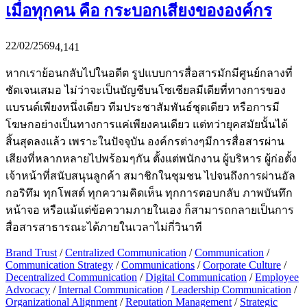
เมื่อทุกคน คือ กระบอกเสียงขององค์กร
22/02/2569
4,141
หากเราย้อนกลับไปในอดีต รูปแบบการสื่อสารมักมีศูนย์กลางที่
ชัดเจนเสมอ ไม่ว่าจะเป็นบัญชีบนโซเชียลมีเดียที่ทางการของ
แบรนด์เพียงหนึ่งเดียว ทีมประชาสัมพันธ์ชุดเดียว หรือการมี
โฆษกอย่างเป็นทางการแค่เพียงคนเดียว แต่ทว่ายุคสมัยนั้นได้
สิ้นสุดลงแล้ว เพราะในปัจจุบัน องค์กรต่างๆมีการสื่อสารผ่าน
เสียงที่หลากหลายไปพร้อมๆกัน ตั้งแต่พนักงาน ผู้บริหาร ผู้ก่อตั้ง
เจ้าหน้าที่สนับสนุนลูกค้า สมาชิกในชุมชน ไปจนถึงการผ่านอัล
กอริทึม ทุกโพสต์ ทุกความคิดเห็น ทุกการตอบกลับ ภาพบันทึก
หน้าจอ หรือแม้แต่ข้อความภายในเอง ก็สามารถกลายเป็นการ
สื่อสารสาธารณะได้ภายในเวลาไม่กี่วินาที
Brand Trust
/
Centralized Communication
/
Communication
/
Communication Strategy
/
Communications
/
Corporate Culture
/
Decentralized Communication
/
Digital Communication
/
Employee
Advocacy
/
Internal Communication
/
Leadership Communication
/
Organizational Alignment
/
Reputation Management
/
Strategic