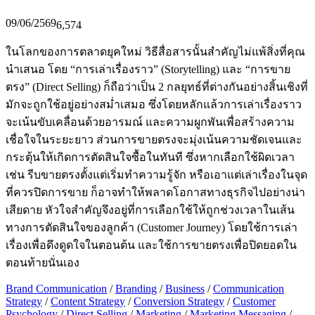
09/06/2569
6,574
ในโลกของการตลาดยุคใหม่ วิธีสื่อสารนั้นสำคัญไม่แพ้สิ่งที่คุณ
นำเสนอ โดย “การเล่าเรื่องราว” (Storytelling) และ “การขาย
ตรง” (Direct Selling) ก็ถือว่าเป็น 2 กลยุทธ์ที่ต่างกันอย่างสิ้นเชิงที่
มักจะถูกใช้อยู่อย่างสม่ำเสมอ ซึ่งโดยหลักแล้วการเล่าเรื่องราว
จะเน้นขับเคลื่อนด้วยอารมณ์ และความผูกพันเพื่อสร้างความ
เชื่อใจในระยะยาว ส่วนการขายตรงจะมุ่งเน้นความชัดเจนและ
กระตุ้นให้เกิดการตัดสินใจซื้อในทันที ซึ่งหากเลือกใช้ผิดเวลา
เช่น รีบขายตรงตั้งแต่เริ่มทำความรู้จัก หรือเอาแต่เล่าเรื่องในจุด
ที่ควรปิดการขาย ก็อาจทำให้พลาดโอกาสทางธุรกิจไปอย่างน่า
เสียดาย หัวใจสำคัญจึงอยู่ที่การเลือกใช้ให้ถูกช่วงเวลาในเส้น
ทางการตัดสินใจของลูกค้า (Customer Journey) โดยใช้การเล่า
เรื่องเพื่อดึงดูดใจในตอนต้น และใช้การขายตรงเพื่อปิดยอดใน
ตอนท้ายนั่นเอง
Brand Communication
/
Branding
/
Business
/
Communication
Strategy
/
Content Strategy
/
Conversion Strategy
/
Customer
Psychology
/
Direct Selling
/
Marketing
/
Marketing Messaging
/