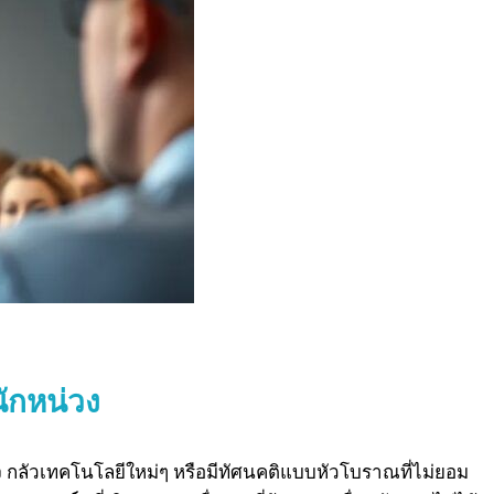
ักหน่วง
จ กลัวเทคโนโลยีใหม่ๆ หรือมีทัศนคติแบบหัวโบราณที่ไม่ยอม