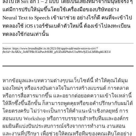
ลงไปให้ Siri อีก 1 – 2 แบบ โดยเป็นเสียงที่มาจากมนุษย์จริง ๆ
แต่มีการปรับให้นุ่มขึ้นโดยใช้เครื่องมือของบริษัทอย่าง
Neural Text to Speech เข้ามาช่วย อย่างไรก็ดี คนที่จะเข้าไป
ทดลองใช้ iOS เวอร์ชันเบต้าตัวใหม่นี้ ต้องเข้าไปลงทะเบียน
ทดลองใช้ก่อนเท่านั้น
Source: https://www.brandbuffet.in.th/2021/04/apple-add-male-voice-to-siri/?
fbclid=IwAR2u_3oM7PBc3UaPuxJrHJRl_gNJZx46PhdwU1sdWw9jZ1zLMSRsgk61KU4
หากข้อมูลและบทความต่างๆบนเว็บไซต์นี้ ทำให้คุณได้มุม
มองใหม่ๆ หรือแรงบันดาลใจในการสร้างแบรนด์ การตลาด
หรือการสื่อสารมากขึ้น และอยากต่อยอดความเข้าใจเหล่านี้
ให้ลึกซึ้งขึ้นอีกขั้น ก็สามารถพูดคุยหรือขอคำปรึกษากับผมได้
โดยตรงครับ ไม่ว่าจะเป็นการให้คำแนะนำเชิงกลยุทธ์ การ
สอนแบบ Workshop หรือการบรรยายสำหรับทีมและองค์กร
ผมยินดีแบ่งปันประสบการณ์จริงจากการทำงาน งานสอน
และงานที่ปรึกษา เพื่อช่วยให้คุณหรือทีมของคุณเติบโตอย่าง