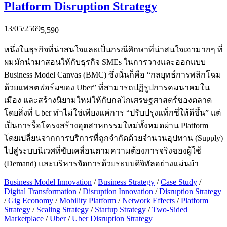
Platform Disruption Strategy
13/05/2569
5,590
หนึ่งในธุรกิจที่น่าสนใจและเป็นกรณีศึกษาที่น่าสนใจเอามากๆ ที่
ผมมักนำมาสอนให้กับธุรกิจ SMEs ในการวางและออกแบบ
Business Model Canvas (BMC) ซึ่งนั่นก็คือ “กลยุทธ์การพลิกโฉม
ด้วยแพลตฟอร์มของ Uber” ที่สามารถปฏิรูปการคมนาคมใน
เมือง และสร้างนิยามใหม่ให้กับกลไกเศรษฐศาสตร์ของตลาด
โดยสิ่งที่ Uber ทำไม่ใช่เพียงแค่การ “ปรับปรุงแท็กซี่ให้ดีขึ้น” แต่
เป็นการรื้อโครงสร้างอุตสาหกรรมใหม่ทั้งหมดผ่าน Platform
โดยเปลี่ยนจากการบริการที่ถูกจำกัดด้วยจำนวนอุปทาน (Supply)
ไปสู่ระบบนิเวศที่ขับเคลื่อนตามความต้องการจริงของผู้ใช้
(Demand) และบริหารจัดการด้วยระบบดิจิทัลอย่างแม่นยำ
Business Model Innovation
/
Business Strategy
/
Case Study
/
Digital Transformation
/
Disruption Innovation
/
Disruption Strategy
/
Gig Economy
/
Mobility Platform
/
Network Effects
/
Platform
Strategy
/
Scaling Strategy
/
Startup Strategy
/
Two-Sided
Marketplace
/
Uber
/
Uber Disruption Strategy