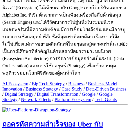
สามารถก้าวขึ้นมาครองความยิ่งใหญ่ในฐานะ “ผู้นำด้านระบบ
นิเวศ” (Ecosystem) ได้เทียบเท่ากับ Google ภายใต้บริษัทแม่อย่าง
Alphabet Inc. ที่เริ่มต้นจากการเป็นเพียงเครื่องมือสืบค้นข้อมูล
(Search Engine) และได้วิวัฒนาการไปสู่หนึ่งในระบบนิเวศ
แพลตฟอร์มที่มีความซับซ้อน มีการเชื่อมโยงถึงกัน และมีการบู
รณาการเชิงกลยุทธ์ ที่ลึกซึ้งที่สุดเท่าที่เคยมีมา เรื่องราวนี้จึง
ไม่ใช่เพียงแค่การขยายผลิตภัณฑ์ใหม่ๆออกสู่ตลาดเท่านั้น แต่ยัง
เป็นกรณีศึกษาที่สำคัญในด้านสถาปัตยกรรมระบบนิเวศ
(Ecosystem Architecture) การจัดการข้อมูลอย่างเป็นระบบ (Data
Orchestration) และการใช้กลยุทธ์ (Strategy) เพื่อเข้าควบคุม
พฤติกรรมบนโลกดิจิทัลของผู้คนทั่วโลก
AI Ecosystem
/
Big Tech Strategy
/
Business
/
Business Model
Innovation
/
Business Strategy
/
Case Study
/
Data-Driven Business
/
Digital Strategy
/
Digital Transformation
/
Google
/
Google
Strategy
/
Network Effects
/
Platform Ecosystem
/
Tech Giants
ถอดรหัสความสำเร็จของ Uber กับ