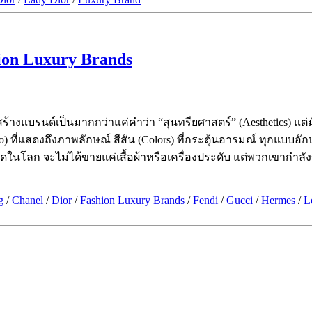
ion Luxury Brands
้างแบรนด์เป็นมากกว่าแค่คำว่า “สุนทรียศาสตร์” (Aesthetics) แ
ogo) ที่แสดงถึงภาพลักษณ์ สีสัน (Colors) ที่กระตุ้นอารมณ์ ทุกแบบอ
นที่สุดในโลก จะไม่ได้ขายแค่เสื้อผ้าหรือเครื่องประดับ แต่พวกเข
g
/
Chanel
/
Dior
/
Fashion Luxury Brands
/
Fendi
/
Gucci
/
Hermes
/
L