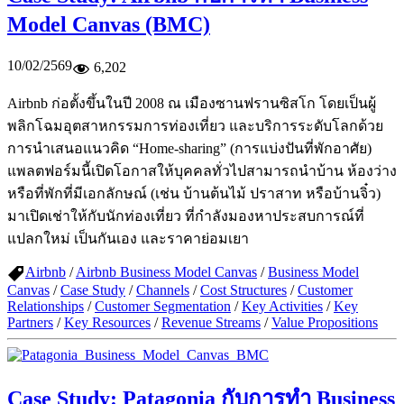
Model Canvas (BMC)
10/02/2569
6,202
Airbnb ก่อตั้งขึ้นในปี 2008 ณ เมืองซานฟรานซิสโก โดยเป็นผู้
พลิกโฉมอุตสาหกรรมการท่องเที่ยว และบริการระดับโลกด้วย
การนำเสนอแนวคิด “Home-sharing” (การแบ่งปันที่พักอาศัย)
แพลตฟอร์มนี้เปิดโอกาสให้บุคคลทั่วไปสามารถนำบ้าน ห้องว่าง
หรือที่พักที่มีเอกลักษณ์ (เช่น บ้านต้นไม้ ปราสาท หรือบ้านจิ๋ว)
มาเปิดเช่าให้กับนักท่องเที่ยว ที่กำลังมองหาประสบการณ์ที่
แปลกใหม่ เป็นกันเอง และราคาย่อมเยา
Airbnb
/
Airbnb Business Model Canvas
/
Business Model
Canvas
/
Case Study
/
Channels
/
Cost Structures
/
Customer
Relationships
/
Customer Segmentation
/
Key Activities
/
Key
Partners
/
Key Resources
/
Revenue Streams
/
Value Propositions
Case Study: Patagonia กับการทำ Business