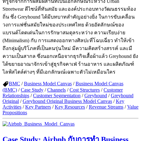
ที่รู้จักจากการผสมผสานที่เป็นเอกลักษณ์ระหว่าง Urban
Streetwear ดีไซน์ที่ทันสมัย และองค์ประกอบทางวัฒนธรรมท้อง
ถิ่น ซึ่ง Greyhound ได้มีบทบาทสำคัญอย่างยิ่ง ในการขับเคลื่อน
วงการแฟชั่นสมัยใหม่ของประเทศไทย ด้วยอัตลักษณ์ของ
แบรนด์โดดเด่นในการรักษาสมดุลระหว่าง ความเรียบง่าย
(Minimalism) กับ การแสดงออกทางศิลปะที่โฉบเฉี่ยว ทำให้เข้า
ถึงกลุ่มผู้บริโภคที่เป็นคนรุ่นใหม่ มีความคิดสร้างสรรค์ และมี
ความเป็นสากล ซึ่งนอกเหนือจากธุรกิจเสื้อผ้าแล้ว Greyhound ยัง
ได้ขยายอาณาจักรเข้าสู่ธุรกิจคาเฟ่ ร้านอาหาร และผลิตภัณฑ์
ไลฟ์สไตล์ต่างๆ ที่มีเอกลักษณ์เฉพาะตัวไม่เหมือนใคร
BMC
/
Business Model Canvas
/
Business Model Canvas
(BMC)
/
Case Study
/
Channels
/
Cost Structures
/
Customer
Relationships
/
Customer Segmentation
/
Greyhound
/
Greyhound
Original
/
Greyhound Original Business Model Canvas
/
Key
Activities
/
Key Partners
/
Key Resources
/
Revenue Streams
/
Value
Propositions
Case Study: Airbnb กับการทำ Business