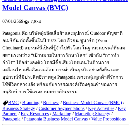
Model Canvas (BMC)
07/01/2569
7,834
Patagonia คือ บริษัทผู้ผลิตเสื้อผ้าและอุปกรณ์ Outdoor สัญชาติ
อเมริกัน ก่อตั้งขึ้นในปี 1973 โดย อีวอน ชูนาร์ด (Yvon
Chouinard) แบรนด์นี้เป็นที่รู้จักไปทั่วโลก ในฐานะแบรนด์ที่ผสม
ผสานระหว่าง “เป้าหมายในการรักษาโลก” เข้ากับ “การทำ
กำไร” ได้อย่างลงตัว โดยมีชื่อเสียงโดดเด่นในด้านการ
เคลื่อนไหวเพื่อสิ่งแวดล้อม การดำเนินธุรกิจอย่างยั่งยืน และ
อุปกรณ์ที่มีประสิทธิภาพสูง Patagonia เจาะกลุ่มลูกค้าที่รักการ
ใช้ชีวิตกลางแจ้ง พร้อมกับการรณรงค์เรื่องคุณค่าของการ
อนุรักษ์ การใช้แรงงานอย่างเป็นธรรม
BMC
/
Branding
/
Business
/
Business Model Canvas (BMC)
/
Business Strategy
/
Customer Segmentations
/
Key Activities
/
Key
Partners
/
Key Resources
/
Marketing
/
Marketing Strategy
/
Patagonia
/
Patagonia Business Model Canvas
/
Value Propositions