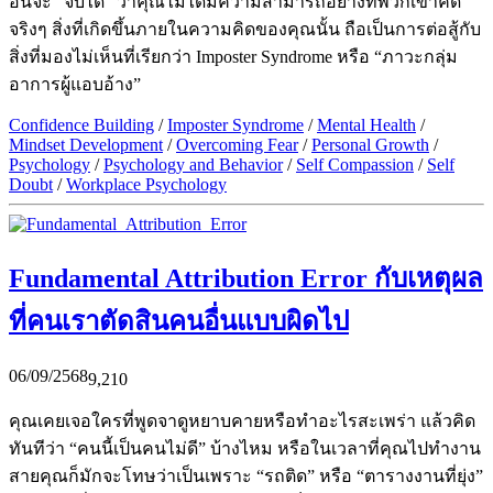
อื่นจะ “จับได้” ว่าคุณไม่ได้มีความสามารถอย่างที่พวกเขาคิด
จริงๆ สิ่งที่เกิดขึ้นภายในความคิดของคุณนั้น ถือเป็นการต่อสู้กับ
สิ่งที่มองไม่เห็นที่เรียกว่า Imposter Syndrome หรือ “ภาวะกลุ่ม
อาการผู้แอบอ้าง”
Confidence Building
/
Imposter Syndrome
/
Mental Health
/
Mindset Development
/
Overcoming Fear
/
Personal Growth
/
Psychology
/
Psychology and Behavior
/
Self Compassion
/
Self
Doubt
/
Workplace Psychology
Fundamental Attribution Error กับเหตุผล
ที่คนเราตัดสินคนอื่นแบบผิดไป
06/09/2568
9,210
คุณเคยเจอใครที่พูดจาดูหยาบคายหรือทำอะไรสะเพร่า แล้วคิด
ทันทีว่า “คนนี้เป็นคนไม่ดี” บ้างไหม หรือในเวลาที่คุณไปทำงาน
สายคุณก็มักจะโทษว่าเป็นเพราะ “รถติด” หรือ “ตารางงานที่ยุ่ง”