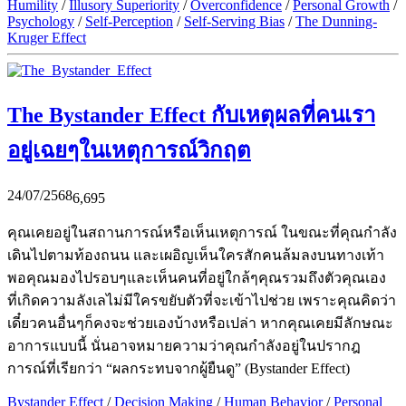
Humility
/
Illusory Superiority
/
Overconfidence
/
Personal Growth
/
Psychology
/
Self-Perception
/
Self-Serving Bias
/
The Dunning-
Kruger Effect
The Bystander Effect กับเหตุผลที่คนเรา
อยู่เฉยๆในเหตุการณ์วิกฤต
24/07/2568
6,695
คุณเคยอยู่ในสถานการณ์หรือเห็นเหตุการณ์ ในขณะที่คุณกำลัง
เดินไปตามท้องถนน และเผอิญเห็นใครสักคนล้มลงบนทางเท้า
พอคุณมองไปรอบๆและเห็นคนที่อยู่ใกล้ๆคุณรวมถึงตัวคุณเอง
ที่เกิดความลังเลไม่มีใครขยับตัวที่จะเข้าไปช่วย เพราะคุณคิดว่า
เดี๋ยวคนอื่นๆก็คงจะช่วยเองบ้างหรือเปล่า หากคุณเคยมีลักษณะ
อาการแบบนี้ นั่นอาจหมายความว่าคุณกำลังอยู่ในปรากฎ
การณ์ที่เรียกว่า “ผลกระทบจากผู้ยืนดู” (Bystander Effect)
Bystander Effect
/
Decision Making
/
Human Behavior
/
Personal