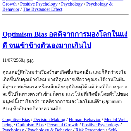
Growth
/
Positive Psychology
/
Psychology
/
Psychology &
Behavior
/
The Bystander Effect
Optimism Bias อคติจากการมองโลกในแง่
ดี จนเข้าข้างตัวเองมากเกินไป
11/07/2568
4,648
คุณเคยรู้สึกไหมว่าเรื่องร้ายๆเกิดขึ้นกับคนอื่น และก็คิดว่าจะไม่
เกิดขึ้นกับคุณบ้างไหม บางทีคุณอาจเชื่อว่าคุณจะได้งานในฝัน
มีสุขภาพแข็งแรง หรือหลีกเลี่ยงอุบัติเหตุได้ แม้ว่าสถิติต่างๆอาจ
จะชี้ไปในทางตรงกันข้ามก็ตาม แนวโน้มที่เกิดขึ้นโดยทั่วไปของ
มนุษย์นี้เราเรียกว่า “อคติจากการมองโลกในแง่ดี” (Optimism
Bias) ซึ่งเป็นอคติทางความคิด
Cognitive Bias
/
Decision Making
/
Human Behavior
/
Mental Well-
being
/
Optimism Bias
/
Personal Growth
/
Positive Psychology
/
Psychology
/
Psychology & Behavior
/
Risk Perception
/
Self-