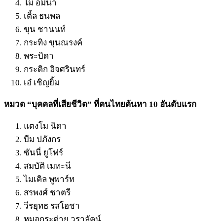
โม อมีนา
เติ้ล ธนพล
ขุน ชานนท์
กระทิง ขุนณรงค์
พระบิดา
กระติก อิจศรินทร์
เอ๋ เชิญยิ้ม
หมวด “บุคคลที่เสียชีวิต” ที่คนไทยค้นหา 10 อันดับแรก
แตงโม นิดา
บีม ปภังกร
ซันนี่ ยูโฟร์
สมบัติ เมทะนี
ไมเคิล พูพาร์ท
สรพงศ์ ชาตรี
วีรยุทธ รสโอชา
หมอกระต่าย วราลัคน์