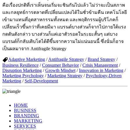
คือเรื่องปกติที่เราเห็นจนเริ่มจะชินกันไปแล้ว ไม่ว่าจะเป็นสภาพ
และกลยุทธ์การตลาดที่เปลี่ยนแปลงได้ในชั่วข้ามคืน เทคโนโลยี
เข้ามาแทนที่อุตสาหกรรมทั้งหมด และพฤติกรรมผู้บริโภคก็
เปลี่ยนเร็วขึ้นกว่าที่เคยมีมา แบรนด์บางส่วนก็จากไปภายใต้แรง
กดดันดังกล่าว บางส่วนก็แค่เอาตัวรอดในระยะสั้นๆ แต่บาง
แบรนด์ก็กลับเติบโตได้ดีขึ้นจากความไม่แน่นอนนี้ ซึ่งนั่นก็อาจ
เป็นผลมาจาก Antifragile Strategy
Adaptive Marketing
/
Antifragile Strategy
/
Brand Strategy
/
Business Resilience
/
Consumer Behavior
/
Crisis Management
/
Disruption Marketing
/
Growth Mindset
/
Innovation in Marketing
/
Marketing Psychology
/
Marketing Strategy
/
Psychology-Driven
Marketing
/
Self-Development
HOME
BUSINESS
BRANDING
MARKETING
SERVICES