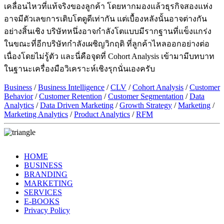
เคลื่อนไหวที่แท้จริงของลูกค้า โดยหากมองแล้วธุรกิจสองแห่ง
อาจมีตัวเลขการเติบโตดูดีเท่ากัน แต่เบื้องหลังนั้นอาจต่างกัน
อย่างสิ้นเชิง บริษัทหนึ่งอาจกำลังโตแบบมีรากฐานที่แข็งแกร่ง
ในขณะที่อีกบริษัทกำลังเผชิญวิกฤติ ที่ลูกค้าไหลออกอย่างต่อ
เนื่องโดยไม่รู้ตัว และนี่คือจุดที่ Cohort Analysis เข้ามามีบทบาท
ในฐานะเครื่องมือวิเคราะห์เชิงรุกนั่นเองครับ
Business
/
Business Intelligence
/
CLV
/
Cohort Analysis
/
Customer
Behavior
/
Customer Retention
/
Customer Segmentation
/
Data
Analytics
/
Data Driven Marketing
/
Growth Strategy
/
Marketing
/
Marketing Analytics
/
Product Analytics
/
RFM
HOME
BUSINESS
BRANDING
MARKETING
SERVICES
E-BOOKS
Privacy Policy