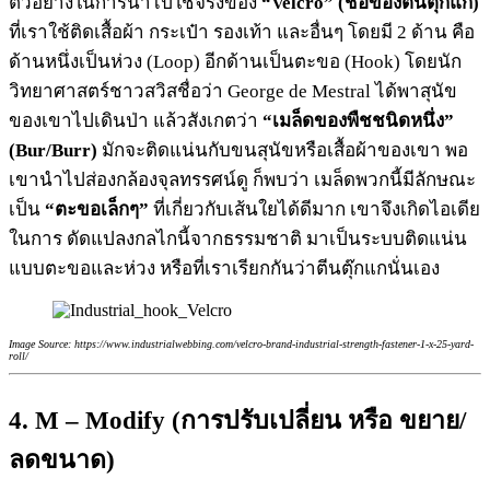
ตัวอย่างในการนำไปใช้จริงของ
“Velcro” (ชื่อของตีนตุ๊กแก)
ที่เราใช้ติดเสื้อผ้า กระเป๋า รองเท้า และอื่นๆ โดยมี 2 ด้าน คือ
ด้านหนึ่งเป็นห่วง (Loop) อีกด้านเป็นตะขอ (Hook) โดยนัก
วิทยาศาสตร์ชาวสวิสชื่อว่า George de Mestral ได้พาสุนัข
ของเขาไปเดินป่า แล้วสังเกตว่า
“เมล็ดของพืชชนิดหนึ่ง”
(Bur/Burr)
มักจะติดแน่นกับขนสุนัขหรือเสื้อผ้าของเขา พอ
เขานำไปส่องกล้องจุลทรรศน์ดู ก็พบว่า เมล็ดพวกนี้มีลักษณะ
เป็น
“ตะขอเล็กๆ”
ที่เกี่ยวกับเส้นใยได้ดีมาก เขาจึงเกิดไอเดีย
ในการ ดัดแปลงกลไกนี้จากธรรมชาติ มาเป็นระบบติดแน่น
แบบตะขอและห่วง หรือที่เราเรียกกันว่าตีนตุ๊กแกนั่นเอง
Image Source: https://www.industrialwebbing.com/velcro-brand-industrial-strength-fastener-1-x-25-yard-
roll/
4. M – Modify (การปรับเปลี่ยน หรือ ขยาย/
ลดขนาด)