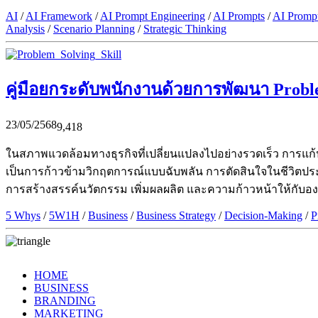
AI
/
AI Framework
/
AI Prompt Engineering
/
AI Prompts
/
AI Promp
Analysis
/
Scenario Planning
/
Strategic Thinking
คู่มือยกระดับพนักงานด้วยการพัฒนา Problem
23/05/2568
9,418
ในสภาพแวดล้อมทางธุรกิจที่เปลี่ยนแปลงไปอย่างรวดเร็ว การแก้ปัญ
เป็นการก้าวข้ามวิกฤตการณ์แบบฉับพลัน การตัดสินใจในชีวิตประจำ
การสร้างสรรค์นวัตกรรม เพิ่มผลผลิต และความก้าวหน้าให้กับอง
5 Whys
/
5W1H
/
Business
/
Business Strategy
/
Decision-Making
/
P
HOME
BUSINESS
BRANDING
MARKETING