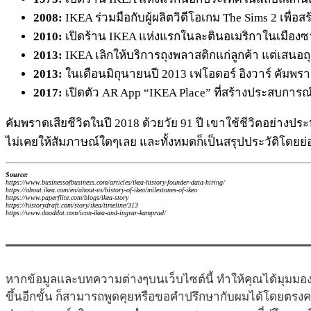
2008:
IKEA ร่วมมือกับผู้ผลิตวิดีโอเกม The Sims 2 เพื่อ
2010:
เปิดร้าน IKEA แห่งแรกในละตินอเมริกาในเมืองซ
2013:
IKEA เลิกให้บริการถุงพลาสติกแก่ลูกค้า แต่เสนอ
2013:
ในเดือนมิถุนายนปี 2013 เฟโอดอร์ อิงวาร์ คัมพ
2017:
เปิดตัว AR App “IKEA Place” ที่สร้างประสบการณ์
คัมพราดเสียชีวิตในปี 2018 ด้วยวัย 91 ปี เขาใช้ชีวิตอย่าง
ไม่เคยให้สัมภาษณ์ใดๆเลย และทั้งหมดก็เป็นสรุปประวัติโดยย่อ
Source:
https://www.businessofbusiness.com/articles/ikea-history-founder-data-hiring/
https://about.ikea.com/en/about-us/history-of-ikea/milestones-of-ikea
https://www.paperflite.com/blogs/ikea-story
https://historydraft.com/story/ikea/timeline/313
https://www.dooddot.com/icon-ikea-and-ingvar-kamprad/
หากข้อมูลและบทความต่างๆบนเว็บไซต์นี้ ทำให้คุณได้มุมมอง
ขึ้นอีกขั้น ก็สามารถพูดคุยหรือขอคำปรึกษากับผมได้โดยตรง