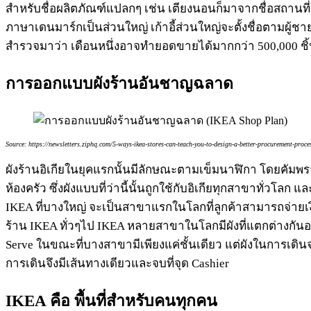
สำหรับชื่อผลิตภัณฑ์แปลกๆ เช่น เตียงนอนก็มาจากชื่อสถานที
ภาษาเดนมาร์กเป็นส่วนใหญ่ เก้าอี้ส่วนใหญ่จะตั้งชื่อตามผู้ชาย
สำรวจมาว่า เดือนหนึ่งอาจทำยอดขายได้มากกว่า 500,000 ชิ
การออกแบบผังร้านอันชาญฉลาด
Source: https://newsletters.ziphq.com/5-ways-ikea-stores-can-teach-you-to-design-a-better-procurement-proce
ผังร้านอิเกียในยุคแรกนั้นมีลักษณะตามเข็มนาฬิกา โดยคัมพราด
ห้องครัว ซึ่งผังแบบที่ว่านี้นั้นถูกใช้กับอิเกียทุกสาขาทั่วโ
IKEA ที่บางใหญ่ จะเป็นสาขาแรกในโลกที่ลูกค้าสามารถจ่ายเงิ
ร้าน IKEA ทั่วๆไป IKEA หลายสาขาในโลกมีผังที่แตกต่างกันออ
Serve ในขณะที่บางสาขามีเพียงแค่ชั้นเดียว แต่ผังในการเดินจะ
การเดินจึงมีเส้นทางเดียวและจบที่จุด Cashier
IKEA คือ พื้นที่สำหรับคนทุกคน