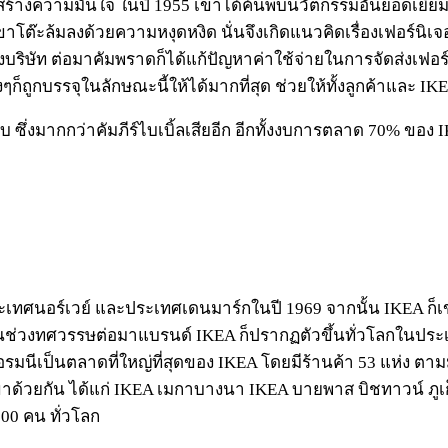
สร้างความมั่นใจ ในปี 1955 เขาได้ค้นพบนวัตกรรมอันยอดเยี่ยม เ
๊ะล้มลงด้วยความหงุดหงิด นั่นจึงเกิดแนวคิดเรื่องเฟอร์นิเจอร
ิษัท ต่อมาคัมพราดก็ได้แก้ปัญหาค่าใช้จ่ายในการจัดส่งเฟอ
างๆก็ถูกบรรจุในลักษณะนี้ให้ได้มากที่สุด ช่วยให้ทั้งลูกค้าและ IK
 ซึ่งมากกว่าคัมภีร์ไบเบิ้ลเสียอีก อีกทั้งงบการตลาด 70% ของ I
ทศนอร์เวย์ และประเทศเดนมาร์กในปี 1969 จากนั้น IKEA ก็เข้
ในช่วงทศวรรษต่อมาแบรนด์ IKEA ก็ปรากฏตัวขึ้นทั่วโลกในประเ
ยอรมนีเป็นตลาดที่ใหญ่ที่สุดของ IKEA โดยมีร้านค้า 53 แห่ง ตาม
ด้วยกัน ได้แก่ IKEA เมกาบางนา IKEA บายพาส บิชทาวน์ ภูเก็ต
000 คน ทั่วโลก