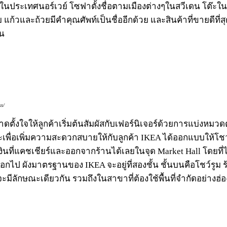
่ในประเทศนอร์เวย์ โซฟาตั้งชื่อตามเมืองต่างๆในสวีเดน โต๊ะใ
 แก้วและถ้วยมีคำคุณศัพท์เป็นชื่ออีกด้วย และสินค้าที่ขายดีที่ส
้น
ss/
ตั้งใจให้ลูกค้าเริ่มต้นสัมผัสกับเฟอร์นิเจอร์ด้วยการแบ่งหมว
ลก และเพื่อเพิ่มความสะดวกสบายให้กับลูกค้า IKEA ได้ออกแบบให้โช
นที่แคชเชียร์และออกจากร้านได้เลยในจุด Market Hall โดยที่ไม
กไป ผังมาตรฐานของ IKEA จะอยู่ที่สองชั้น ชั้นบนคือโชว์รูม ร
มีลักษณะเดียวกัน รวมถึงในสาขาที่ต้องใช้พื้นที่จำกัดอย่างฮ่อง