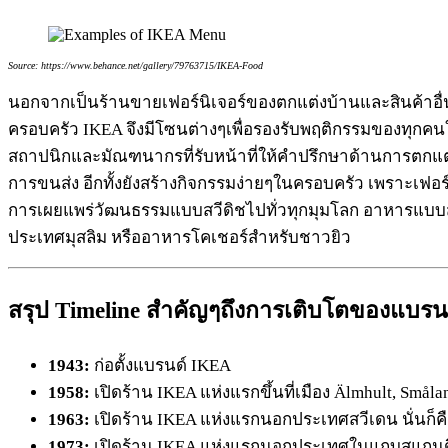
Source: https://www.behance.net/gallery/79763715/IKEA-Food
นอกจากเป็นร้านขายเฟอร์นิเจอร์ของตกแต่งบ้านและสินค้าอื่น
ครอบครัว IKEA จึงมีโซนต่างๆเพื่อรองรับพฤติกรรมของทุกค
สถาปนิกและมัณฑนากรที่รับหน้าที่ให้คำปรึกษาด้านการตกแต่
การขนส่ง อีกทั้งยังสร้างกิจกรรมง่ายๆในครอบครัว เพราะเฟอร์น
การเผยแพร่วัฒนธรรมแบบสวีดิชไปทั่วทุกมุมโลก อาหารแบบส
ประเทศมุสลิม หรืออาหารโคเชอร์สำหรับชาวยิว
สรุป Timeline สำคัญๆถึงการเติบโตของแบร
1943:
ก่อตั้งแบรนด์ IKEA
1958:
เปิดร้าน IKEA แห่งแรกขึ้นที่เมือง Älmhult, Små
1963:
เปิดร้าน IKEA แห่งแรกนอกประเทศสวีเดน นั่นก็คื
1973:
เปิดร้าน IKEA แห่งแรกนอกประเทศในแถบสแกนดิเน