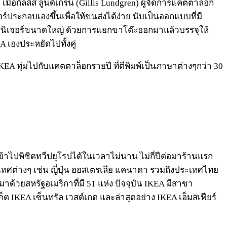
มื่อกิลลิส ลูนด์เกรน (Gillis Lundgren) ผู้จัดการแคตตาล็อก
์ประกอบเองขึ้นเพื่อให้ขนส่งได้ง่าย นับเป็นออกแบบที่มี
ร์นิเจอร์ขนาดใหญ่ ด้วยการแยกขาโต๊ะออกมาแล้วบรรจุให้
EA เองประหยัดไปทั้งคู่
KEA ทุ่มไปกับแคตตาล็อกรายปี ที่ตีพิมพ์เป็นภาษาต่างๆกว่า 30
าไปพิชิตทวีปยุโรปได้ในเวลาไม่นาน ไม่กี่ปีต่อมาร้านแรก
ทศต่างๆ เช่น ญี่ปุ่น ออสเตรเลีย แคนาดา รวมถึงประเทศไทย
มาด้วยสหรัฐอเมริกาที่มี 51 แห่ง ปัจจุบัน IKEA มีสาขา
 IKEA เซ็นทรัล เวสต์เกต และล่าสุดอย่าง IKEA เอ็มสเฟียร์