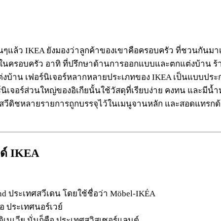
ๆแล้ว IKEA ยังมองว่าลูกค้าของเขาคือครอบครัว ที่ชวนกันมาเ
นในครอบครัว อาทิ ที่ปรึกษาด้านการออกแบบและตกแต่งบ้าน ร้
งบ้าน เฟอร์นิเจอร์หลากหลายประเภทของ IKEA เป็นแบบประกอบเ
ิเจอร์ส่วนใหญ่ของอิเกียนั้นใช้วัสดุที่เรียบง่าย คงทน และมีน
วีดิชหลายรายการถูกบรรจุไว้ในเมนูจานหลัก และสอดแทรกด้วย
นด์ IKEA
land ประเทศสวีเดน โดยใช้ชื่อว่า Möbel-IKÉA
อ ประเทศนอร์เวย์
เวีย นั่นก็คือ ประเทศสวิสเซอร์แลนด์