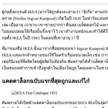
ผู้ก่อตั้งแบรนด์ IKEA (หากให้ถูกต้องจะอ่านว่า “อิเกีย” ตาม
พราด (Feodor Ingvar Kamprad) เกิดในปี 1926 ในฟาร์มแห่งห
เล่ม เมื่ออายุ 10 ขวบ เขาขายปากกา ดินสอ เมล็ดดอกไม้ และ
ไม่ยอมปล่อยให้เรื่องนั้นรั้งเขาไว้ เขาทำงานหนักและทำได้ดี
ก่อตั้ง IKEA ในปี 1943 ในตอนที่เขาอายุ 17 ปี
ที่มาของชื่อ IKEA นั้นมาจากชื่อย่อของเขา Ingvar Kamprad 
IKEA แห่งแรกจำหน่ายของใช้ในครัวเรือนขนาดเล็ก เช่น ปากก
เฟอร์นิเจอร์ที่ผลิตโดยผู้ผลิตในท้องถิ่น คัมพราดได้ทำแค็ตตาล
เป็นชนบททำการเข้าถึงลูกค้าในเมืองใหญ่ๆ โดยเฉพาะในช่วงทศว
แคตตาล็อกฉบับแรกที่สุดถูกและเก๋ไก๋
คัมพราดได้เปิดตัวแคตตาล็อกฉบับแรกของ IKEA นับเป็นจุดเริ่ม