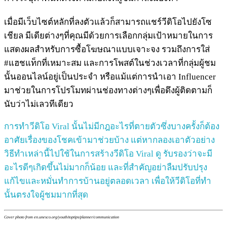
เมื่อมีเว็บไซต์หลักที่ลงตัวแล้วก็สามารถแชร์วีดิโอไปยังโซ
เชียล มีเดียต่างๆที่คุณมีด้วยการเลือกกลุ่มเป้าหมายในการ
แสดงผลสำหรับการซื้อโฆษณาแบบเจาะจง รวมถึงการใส่
#แฮชแท็กที่เหมาะสม และการโพสต์ในช่วงเวลาที่กลุ่มผู้ชม
นั้นออนไลน์อยู่เป็นประจำ หรือแม้แต่การนำเอา Influencer
มาช่วยในการโปรโมทผ่านช่องทางต่างๆเพื่อดึงผู้ติดตามก็
นับว่าไม่เลวทีเดียว
การทำวีดิโอ Viral นั้นไม่มีกฎอะไรที่ตายตัวซึ่งบางครั้งก็ต้อง
อาศัยเรื่องของโชคเข้ามาช่วยบ้าง แต่หากลองเอาตัวอย่าง
วิธีทำเหล่านี้ไปใช้ในการสร้างวีดิโอ Viral ดู รับรองว่าจะมี
อะไรดีๆเกิดขึ้นไม่มากก็น้อย และที่สำคัญอย่าลืมปรับปรุง
แก้ไขและหมั่นทำการบ้านอยู่ตลอดเวลา เพื่อให้วีดิโอที่ทำ
นั้นตรงใจผู้ชมมากที่สุด
Cover photo from en.unesco.org/youth/toptips/planner/communication