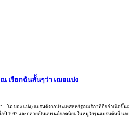
รณ เรียกฉันสั้นๆว่า เฌอแปง
่า – โอ บอง แปง) แบรนด์จากประเทศสหรัฐอเมริกาที่ถือกำเนิดขึ้นเมื
่อปี 1997 และกลายเป็นแบรนด์ยอดนิยมในหมู่วัยรุ่นแบรนด์หนึ่งเลย