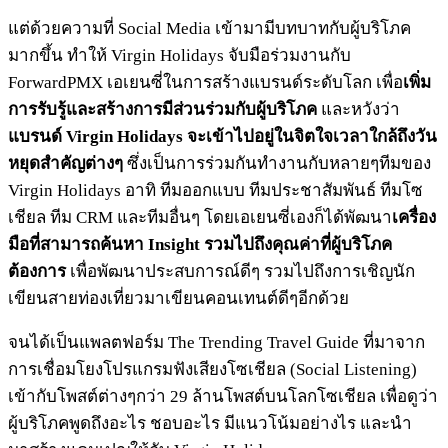
แต่ด้วยความที่ Social Media เข้ามามีบทบาทกับผู้บริโภค
มากขึ้น ทำให้ Virgin Holidays จับมือร่วมงานกับ
ForwardPMX เอเยนซี่ในการสร้างแบรนด์ระดับโลก เพื่อ
เพิ่ม
การรับรู้และสร้างการมีส่วนร่วมกับผู้บริโภค
และหวังว่า
แบรนด์ Virgin Holidays จะเข้าไปอยู่ในจิตใจเวลาใกล้ถึงวัน
หยุดสำคัญต่างๆ
ซึ่งเป็นการร่วมกันทำงานกับหลายๆทีมของ
Virgin Holidays อาทิ ทีมออกแบบ ทีมประชาสัมพันธ์ ทีมโซ
เชียล ทีม CRM และทีมอื่นๆ โดยเอเยนซี่เองก็ได้พัฒนา
เครื่อง
มือที่สามารถค้นหา Insight รวมไปถึงคุณค่าที่ผู้บริโภค
ต้องการ
เพื่อพัฒนาประสบการณ์ดีๆ รวมไปถึงการเชิญนัก
เขียนสายท่องเที่ยวมาเขียนคอนเทนต์ดีๆอีกด้วย
จนได้เป็นแพลตฟอร์ม The Trending Travel Guide ที่มาจาก
การเชื่อมโยงโปรแกรมฟังเสียงโซเชียล (Social Listening)
เข้ากับโพสต์ต่างๆกว่า 29 ล้านโพสต์บนโลกโซเชียล เพื่อดูว่า
ผู้บริโภคพูดถึงอะไร ชอบอะไร มีแนวโน้มอย่างไร และนำ