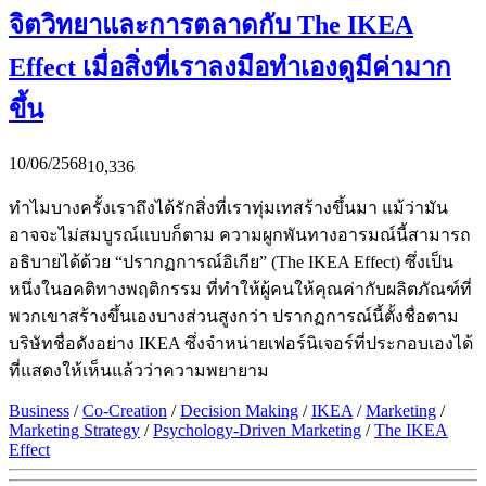
จิตวิทยาและการตลาดกับ The IKEA
Effect เมื่อสิ่งที่เราลงมือทำเองดูมีค่ามาก
ขึ้น
10/06/2568
10,336
ทำไมบางครั้งเราถึงได้รักสิ่งที่เราทุ่มเทสร้างขึ้นมา แม้ว่ามัน
อาจจะไม่สมบูรณ์แบบก็ตาม ความผูกพันทางอารมณ์นี้สามารถ
อธิบายได้ด้วย “ปรากฏการณ์อิเกีย” (The IKEA Effect) ซึ่งเป็น
หนึ่งในอคติทางพฤติกรรม ที่ทำให้ผู้คนให้คุณค่ากับผลิตภัณฑ์ที่
พวกเขาสร้างขึ้นเองบางส่วนสูงกว่า ปรากฏการณ์นี้ตั้งชื่อตาม
บริษัทชื่อดังอย่าง IKEA ซึ่งจำหน่ายเฟอร์นิเจอร์ที่ประกอบเองได้
ที่แสดงให้เห็นแล้วว่าความพยายาม
Business
/
Co-Creation
/
Decision Making
/
IKEA
/
Marketing
/
Marketing Strategy
/
Psychology-Driven Marketing
/
The IKEA
Effect