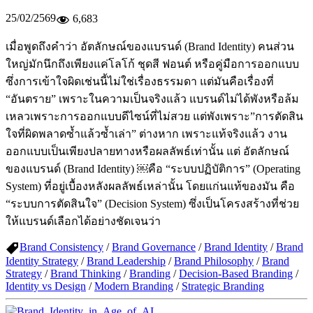
25/02/2569
6,683
เมื่อพูดถึงคำว่า อัตลักษณ์ของแบรนด์ (Brand Identity) คนส่วน
ใหญ่มักนึกถึงเพียงแค่โลโก้ ชุดสี ฟอนต์ หรือคู่มือการออกแบบ
ซึ่งการเข้าใจผิดเช่นนี้ไม่ใช่เรื่องธรรมดา แต่มันคือเรื่องที่
“อันตราย” เพราะในความเป็นจริงแล้ว แบรนด์ไม่ได้พังหรือล้ม
เหลวเพราะการออกแบบดีไซน์ที่ไม่สวย แต่พังเพราะ”การตัดสิน
ใจที่ผิดพลาดซ้ำแล้วซ้ำเล่า” ต่างหาก เพราะแท้จริงแล้ว งาน
ออกแบบเป็นเพียงปลายทางหรือผลลัพธ์เท่านั้น แต่ อัตลักษณ์
ของแบรนด์ (Brand Identity) ￼คือ “ระบบปฏิบัติการ” (Operating
System) ที่อยู่เบื้องหลังผลลัพธ์เหล่านั้น โดยแก่นแท้ของมัน คือ
“ระบบการตัดสินใจ” (Decision System) ซึ่งเป็นโครงสร้างที่ช่วย
ให้แบรนด์เลือกได้อย่างชัดเจนว่า
Brand Consistency
/
Brand Governance
/
Brand Identity
/
Brand
Identity Strategy
/
Brand Leadership
/
Brand Philosophy
/
Brand
Strategy
/
Brand Thinking
/
Branding
/
Decision-Based Branding
/
Identity vs Design
/
Modern Branding
/
Strategic Branding