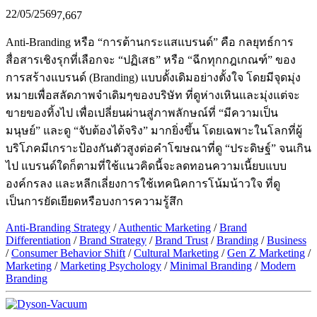
22/05/2569
7,667
Anti-Branding หรือ “การต้านกระแสแบรนด์” คือ กลยุทธ์การ
สื่อสารเชิงรุกที่เลือกจะ “ปฏิเสธ” หรือ “ฉีกทุกกฎเกณฑ์” ของ
การสร้างแบรนด์ (Branding) แบบดั้งเดิมอย่างตั้งใจ โดยมีจุดมุ่ง
หมายเพื่อสลัดภาพจำเดิมๆของบริษัท ที่ดูห่างเหินและมุ่งแต่จะ
ขายของทิ้งไป เพื่อเปลี่ยนผ่านสู่ภาพลักษณ์ที่ “มีความเป็น
มนุษย์” และดู “จับต้องได้จริง” มากยิ่งขึ้น โดยเฉพาะในโลกที่ผู้
บริโภคมีเกราะป้องกันตัวสูงต่อคำโฆษณาที่ดู “ประดิษฐ์” จนเกิน
ไป แบรนด์ใดก็ตามที่ใช้แนวคิดนี้จะลดทอนความเนี้ยบแบบ
องค์กรลง และหลีกเลี่ยงการใช้เทคนิคการโน้มน้าวใจ ที่ดู
เป็นการยัดเยียดหรือบงการความรู้สึก
Anti-Branding Strategy
/
Authentic Marketing
/
Brand
Differentiation
/
Brand Strategy
/
Brand Trust
/
Branding
/
Business
/
Consumer Behavior Shift
/
Cultural Marketing
/
Gen Z Marketing
/
Marketing
/
Marketing Psychology
/
Minimal Branding
/
Modern
Branding