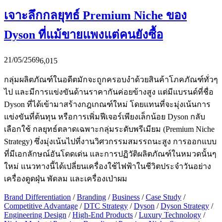
เจาะลึกกลยุทธ์ Premium Niche ของ
Dyson ที่แม้ขายแพงแต่คนยังซื้อ
21/05/2569
6,015
กลุ่มผลิตภัณฑ์ในอดีตมักจะถูกครอบงำด้วยสินค้าโภคภัณฑ์ทั่วๆ
ไป และมีการแข่งขันด้านราคากันค่อยข้างสูง แต่มีแบรนด์ที่ชื่อ
Dyson ที่ได้เข้ามาสร้างกฎเกณฑ์ใหม่ โดยแทนที่จะมุ่งเน้นการ
แข่งขันที่ต้นทุน หรือการเพิ่มฟีเจอร์เพียงเล็กน้อย Dyson กลับ
เลือกใช้ กลยุทธ์ตลาดเฉพาะกลุ่มระดับพรีเมียม (Premium Niche
Strategy) ซึ่งมุ่งเน้นไปที่งานวิศวกรรมสมรรถนะสูง การออกแบบ
ที่มีเอกลักษณ์อันโดดเด่น และการปฏิวัติผลิตภัณฑ์ในหมวดนั้นๆ
ใหม่ แนวทางนี้ได้เปลี่ยนเครื่องใช้ไฟฟ้าในชีวิตประจำวันอย่าง
เครื่องดูดฝุ่น พัดลม และเครื่องเป่าผม
Brand Differentiation
/
Branding
/
Business
/
Case Study
/
Competitive Advantage
/
DTC Strategy
/
Dyson
/
Dyson Strategy
/
Engineering Design
/
High-End Products
/
Luxury Technology
/