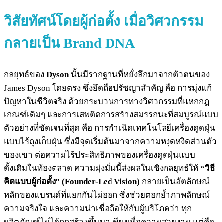
วิสัยทัศน์โดยผู้ก่อตั้ง เมื่อวิศวกรรม
กลายเป็น Brand DNA
กลยุทธ์ของ
Dyson
นั้นมีรากฐานที่หยั่งลึกมาจากตัวตนของ
James Dyson โดยตรง ซึ่งยึดถือปรัชญาสำคัญ คือ การมุ่งแก้
ปัญหาในชีวิตจริง ด้วยกระบวนการทางวิศวกรรมที่แหกกฎ
เกณฑ์เดิมๆ และการเสพติดการสร้างสมรรถนะที่สมบูรณ์แบบ
ตัวอย่างที่ชัดเจนที่สุด คือ การกำเนิดเทคโนโลยีเครื่องดูดฝุ่น
แบบไร้ถุงเก็บฝุ่น ซึ่งมีจุดเริ่มต้นมาจากความหงุดหงิดส่วนตัว
ของเขา ต่อความไร้ประสิทธิภาพของเครื่องดูดฝุ่นแบบ
ดั้งเดิมในท้องตลาด ความมุ่งมั่นนี้ส่งผลในเชิงกลยุทธ์ให้
“วิธี
คิดแบบผู้ก่อตั้ง” (Founder-Led Vision)
กลายเป็นอัตลักษณ์
หลักของแบรนด์ที่แยกกันไม่ออก ซึ่งช่วยตอกย้ำภาพลักษณ์
ความจริงใจ และความน่าเชื่อถือให้กับผู้บริโภคว่า ทุก
ผลิตภัณฑ์ไม่ได้ถูกสร้างขึ้นมาเพียงเพื่อความสวยงาม แต่คือ