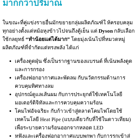
มากกว่าปริมาณ
ในขณะที่คู่แข่งรายอื่นมักขยายกลุ่มผลิตภัณฑ์ใ ห้ครอบคลุม
ทุกอย่างตั้งแต่หม้อหุงข้าวไปจนถึงตู้เย็น แต่
Dyson
กลับเลือก
ใช้กลยุทธ์
“ทำน้อยแต่ได้มาก”
โดยมุ่งเน้นไปที่หมวดหมู่
ผลิตภัณฑ์ที่จำกัดแต่ทรงพลัง ได้แก่
เครื่องดูดฝุ่น ซึ่งเป็นรากฐานของแบรนด์ ที่เน้นพลังดูด
และการกรอง
เครื่องฟอกอากาศและพัดลม กับนวัตกรรมด้านการ
ควบคุมทิศทางลม
อุปกรณ์ดูแลเส้นผม กับการประยุกต์ใช้เทคโนโลยี
มอเตอร์ดิจิทัลและการควบคุมความร้อน
โคมไฟอัจฉริยะ กับก้าวเข้าสู่ตลาดโคมไฟโดยใช้
เทคโนโลยี Heat Pipe (แบบเดียวกับที่ใช้ในดาวเทียม)
เพื่อระบายความร้อนออกจากหลอด LED
หูฟังและเครื่องฟอกอากาศแบบพกพา กับการรุกเข้าสู่