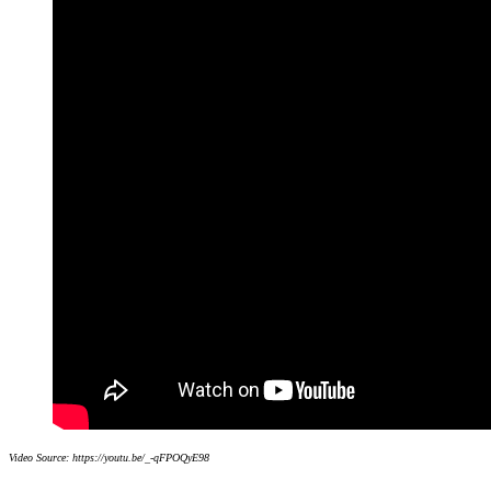
Video Source: https://youtu.be/_-qFPOQyE98