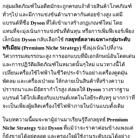
กลุ่มผลิตภัณฑ์ในอดีตมักจะถูกครอบงำด้วยสินค้าโภคภัณฑ์
ทั่วๆไป และมีการแข่งขันด้านราคากันค่อยข้างสูง แต่มี
แบรนด์ที่ชื่อ
Dyson
ที่ได้เข้ามาสร้างกฎเกณฑ์ใหม่ โดย
แทนที่จะมุ่งเน้นการแข่งขันที่ต้นทุน หรือการเพิ่มฟีเจอร์เพียง
เล็กน้อย
Dyson
กลับเลือกใช้
กลยุทธ์ตลาดเฉพาะกลุ่มระดับ
พรีเมียม (Premium Niche Strategy)
ซึ่งมุ่งเน้นไปที่งาน
วิศวกรรมสมรรถนะสูง การออกแบบที่มีเอกลักษณ์อันโดดเด่น
และการปฏิวัติผลิตภัณฑ์ในหมวดนั้นๆใหม่ แนวทางนี้ได้
เปลี่ยนเครื่องใช้ไฟฟ้าในชีวิตประจำวันอย่างเครื่องดูดฝุ่น
พัดลม และเครื่องเป่าผม ให้กลายเป็นสินค้าที่สร้างความ
ปรารถนาและมีอัตรากำไรสูง ส่งผลให้
Dyson
วางรากฐาน
แบรนด์ ได้ใกล้เคียงกับแบรนด์เทคโนโลยีระดับหรู มากกว่าที่
จะเป็นเพียงผู้ผลิตเครื่องใช้ไฟฟ้าภายในบ้านแบบดั้งเดิม
ในบทความนี้ผมจะพาผู้อ่านมาเรียนรู้ถึงกลยุทธ์
Premium
Niche Strategy
ของ
Dyson
ที่แม้ว่าจะราคาค่อนข้างแพงแต่
ก็ยังขายได้อยู่ตลอด และครองใจผู้ใช้งานระดับบนได้อย่าง