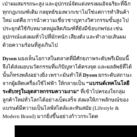
เป่าผมสมรรถนะสูง และอุปกรณ์จัดแต่งทรงผมอัจฉริยะที่ฉีก
ทุกกฎเกณฑ์เดิม กลยุทธ์ของพวกเขาไม่ใช่แค่การทำสินค้า
ใหม่ แต่คือ การนำความเชี่ยวชาญทางวิศวกรรมขั้นสูง ไป
ประยุกต์ใช้กับหมวดหมู่ผลิตภัณฑ์ที่ยังมีข้อบกพร่อง เช่น
อุปกรณ์แต่งผมทั่วไปที่มักหนัก เสียงดัง และทำลายเส้นผม
ด้วยความร้อนที่สูงเกินไป
Dyson
มองเห็นโอกาสในตลาดที่มีศักยภาพระดับพรีเมียมนี้
จึงได้ส่งมอบนวัตกรรมที่แก้ปัญหาได้ตรงจุด และผลลัพธ์ที่ได้
นั้นก็ทรงพลังอย่างยิ่ง เพราะมันทำให้
Dyson
ยกระดับสถานะ
จากผู้ผลิตเครื่องใช้ไฟฟ้า ให้กลายเป็น
“แบรนด์เทคโนโลยี
ระดับหรูในอุตสาหกรรมความงาม”
ที่เข้าไปครองใจกลุ่ม
ลูกค้าใหม่ทั่วโลกได้อย่างเบ็ดเสร็จ ส่งผลให้ภาพลักษณ์ของ
แบรนด์มีความเป็นไลฟ์สไตล์และทันสมัย (Lifestyle &
Modern Brand) มากยิ่งขึ้นอย่างก้าวกระโดด