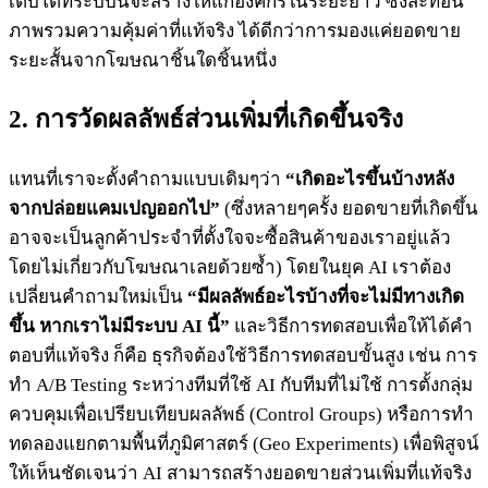
เติบโตที่ระบบนี้จะสร้างให้แก่องค์กรในระยะยาว ซึ่งสะท้อน
ภาพรวมความคุ้มค่าที่แท้จริง ได้ดีกว่าการมองแค่ยอดขาย
ระยะสั้นจากโฆษณาชิ้นใดชิ้นหนึ่ง
2. การวัดผลลัพธ์ส่วนเพิ่มที่เกิดขึ้นจริง
แทนที่เราจะตั้งคำถามแบบเดิมๆว่า
“เกิดอะไรขึ้นบ้างหลัง
จากปล่อยแคมเปญออกไป”
(ซึ่งหลายๆครั้ง ยอดขายที่เกิดขึ้น
อาจจะเป็นลูกค้าประจำที่ตั้งใจจะซื้อสินค้าของเราอยู่แล้ว
โดยไม่เกี่ยวกับโฆษณาเลยด้วยซ้ำ) โดยในยุค AI เราต้อง
เปลี่ยนคำถามใหม่เป็น
“มีผลลัพธ์อะไรบ้างที่จะไม่มีทางเกิด
ขึ้น หากเราไม่มีระบบ AI นี้”
และวิธีการทดสอบเพื่อให้ได้คำ
ตอบที่แท้จริง ก็คือ ธุรกิจต้องใช้วิธีการทดสอบขั้นสูง เช่น การ
ทำ A/B Testing ระหว่างทีมที่ใช้ AI กับทีมที่ไม่ใช้ การตั้งกลุ่ม
ควบคุมเพื่อเปรียบเทียบผลลัพธ์ (Control Groups) หรือการทำ
ทดลองแยกตามพื้นที่ภูมิศาสตร์ (Geo Experiments) เพื่อพิสูจน์
ให้เห็นชัดเจนว่า AI สามารถสร้างยอดขายส่วนเพิ่มที่แท้จริง