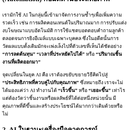
เรามักใช้ AI ในกลุ่มนี้เข้ามาจัดการงานซ้ำๆเพื่อเพิ่มความ
รวดเร็ว เช่น การผลิตคอนเทนต์ในปริมาณมาก การปรับแต่ง
งบโฆษณาแบบอัตโนมัติ การใช้แชตบอตตอบคำถามลูกค้า
ตลอดจนการยิงอีเมล์แบบเฉพาะบุคคล ซึ่งในอดีตนั้นการ
วัดผลแบบดั้งเดิมมักจะเพ่งเล็งไปที่ตัวเลขที่เห็นได้ชัดอย่าง
“การลดต้นทุน” “เวลาที่ประหยัดไปได้”
หรือ
“ปริมาณชิ้น
งานที่ผลิตออกมา”
จุดเปลี่ยนในยุค AI คือ เราต้องขยับขยายวิธีคิดไปสู่
“ประสิทธิภาพที่ควบคู่ไปกับคุณภาพ”
ซึ่งหมายถึง เราจะไม่
ได้มองแค่ว่า AI ทำงานได้
“เร็วขึ้น”
หรือ
“เยอะขึ้น”
เท่าไร
แต่ต้องวัดว่าชิ้นงานหรือผลลัพธ์ที่ได้ต่อหนึ่งหน่วยนั้น มี
คุณภาพที่ดีขึ้นและสร้างประโยชน์ได้มากกว่าเดิมด้วยหรือ
ไม่
2. AI ในฐานะเครื่องมือคาดการณ์