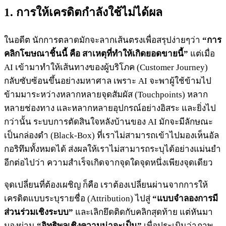
1. การให้เครดิตกำลังใช้ไม่ได้ผล
ในอดีต นักการตลาดมักจะลากเส้นตรงเพื่อสรุปง่ายๆว่า
“การ
คลิกโฆษณาชิ้นนี้ คือ สาเหตุที่ทำให้เกิดยอดขายนี้”
แต่เมื่อ
AI เข้ามาทำให้เส้นทางของผู้บริโภค (Customer Journey)
กลับซับซ้อนขึ้นอย่างมหาศาล เพราะ AI จะพาผู้ใช้ข้ามไป
ข้ามมาระหว่างหลากหลายจุดสัมผัส (Touchpoints) หลาก
หลายช่องทาง และหลากหลายอุปกรณ์อย่างอิสระ และยิ่งไป
กว่านั้น ระบบการตัดสินใจหลังบ้านของ AI มักจะมีลักษณะ
เป็นกล่องดำ (Black-Box) ที่เราไม่สามารถเข้าไปมองเห็นอัล
กอริทึมทั้งหมดได้ ส่งผลให้เราไม่สามารถระบุได้อย่างแม่นยำ
อีกต่อไปว่า ความสำเร็จเกิดจากจุดใดจุดหนึ่งเพียงจุดเดียว
จุดเปลี่ยนที่ต้องเผชิญ ก็คือ เราต้องเปลี่ยนผ่านจากการให้
เครดิตแบบระบุรายชื่อ (Attribution) ไปสู่
“แบบจำลองการมี
ส่วนร่วมเชิงระบบ”
และเลิกยึดติดกับคลิกสุดท้าย แต่หันมา
มองผ่าน
“อิทธิพลเชิงความน่าจะเป็น”
เพื่อประเมินว่าภาพ